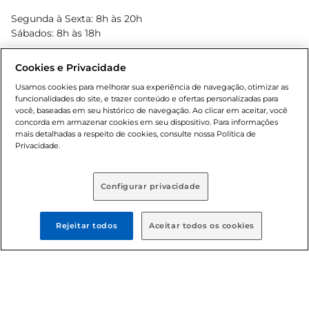
Blog Bretas
Segunda à Sexta: 8h às 20h
Black Friday
Sábados: 8h às 18h
Natal
Cookies e Privacidade
Usamos cookies para melhorar sua experiência de navegação, otimizar as
funcionalidades do site, e trazer conteúdo e ofertas personalizadas para
você, baseadas em seu histórico de navegação. Ao clicar em aceitar, você
concorda em armazenar cookies em seu dispositivo. Para informações
mais detalhadas a respeito de cookies, consulte nossa Política de
Privacidade.
Baixe nosso App
Configurar privacidade
Rejeitar todos
Aceitar todos os cookies
Formas de pagamento
Dúvidas frequentes (FAQ)
Política de troca e devolução