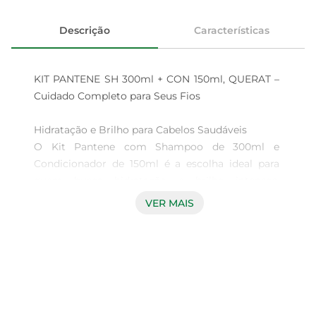
Descrição
Características
KIT PANTENE SH 300ml + CON 150ml, QUERAT – 
Cuidado Completo para Seus Fios

Hidratação e Brilho para Cabelos Saudáveis  

O Kit Pantene com Shampoo de 300ml e 
Condicionador de 150ml é a escolha ideal para 
quem busca hidratação e brilho intensos. 
Formulado com tecnologia avançada, este kit é 
VER MAIS
especialmente desenvolvido para cabelos que 
necessitam de cuidados profundos, 
proporcionando uma limpeza eficaz e uma 
nutrição completa.

Benefícios do Shampoo e Condicionador  
