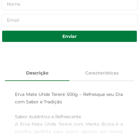
Enviar
Descrição
Características
Erva Mate Uhde Tereré 500g – Refresque seu Dia 
com Sabor e Tradição

Sabor Autêntico e Refrescante  

A Erva Mate Uhde Tereré com Menta Bruta é a 
escolha perfeita para quem aprecia um tereré 