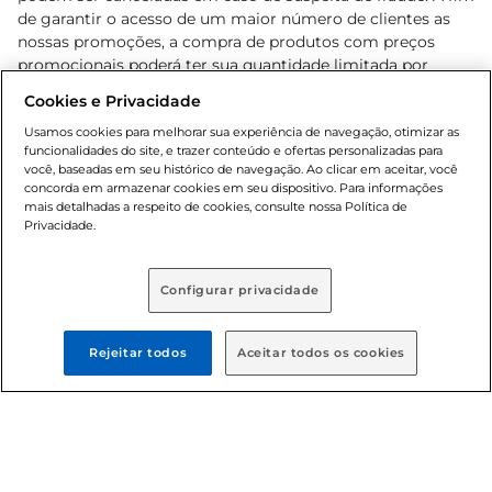
de garantir o acesso de um maior número de clientes as
nossas promoções, a compra de produtos com preços
promocionais poderá ter sua quantidade limitada por
cliente. Os preços, ofertas e condições são exclusivos para
Cookies e Privacidade
o e-commerce e válidos durante o dia de hoje, podendo
sofrer alterações sem prévia notificação. Proibida a venda
Usamos cookies para melhorar sua experiência de navegação, otimizar as
funcionalidades do site, e trazer conteúdo e ofertas personalizadas para
de bebidas alcoólicas para menores de 18 anos, conforme
você, baseadas em seu histórico de navegação. Ao clicar em aceitar, você
Lei n.º 8069/90, art. 81, inciso II (Estatuto da Criança e do
concorda em armazenar cookies em seu dispositivo. Para informações
Adolescente). Preços e condições exclusivos para o
mais detalhadas a respeito de cookies, consulte nossa Política de
, podendo sofrer alterações sem aviso
Privacidade.
www.bretas.com.br
prévio. O valor mínimo para as compras on-line é de R$
80,00.
Configurar privacidade
© 2025 Copyright. Todos os direitos
reservados Bretas.
Rejeitar todos
Aceitar todos os cookies
Cencosud Brasil Comercial SA.CNPJ sob n°
39.346.861/0350-38 . Sediada na Av. das Nações Unidas,
12.995, 21º andar, CEP: 04.578-000, Bairro Brooklin Paulista,