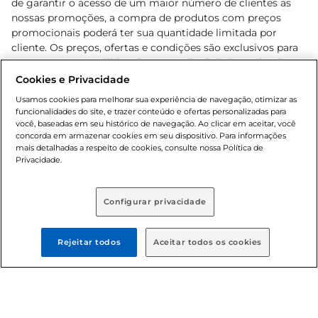
de garantir o acesso de um maior número de clientes as
nossas promoções, a compra de produtos com preços
promocionais poderá ter sua quantidade limitada por
cliente. Os preços, ofertas e condições são exclusivos para
o e-commerce e válidos durante o dia de hoje, podendo
sofrer alterações sem prévia notificação. Proibida a venda
Cookies e Privacidade
de bebidas alcoólicas para menores de 18 anos, conforme
Usamos cookies para melhorar sua experiência de navegação, otimizar as
Lei n.º 8069/90, art. 81, inciso II (Estatuto da Criança e do
funcionalidades do site, e trazer conteúdo e ofertas personalizadas para
Adolescente). Preços e condições exclusivos para o
você, baseadas em seu histórico de navegação. Ao clicar em aceitar, você
concorda em armazenar cookies em seu dispositivo. Para informações
, podendo sofrer alterações sem aviso
www.bretas.com.br
mais detalhadas a respeito de cookies, consulte nossa Política de
prévio. O valor mínimo para as compras on-line é de R$
Privacidade.
80,00.
Configurar privacidade
© 2025 Copyright. Todos os direitos
reservados Bretas.
Rejeitar todos
Aceitar todos os cookies
Cencosud Brasil Comercial SA.CNPJ sob n°
39.346.861/0350-38 . Sediada na Av. das Nações Unidas,