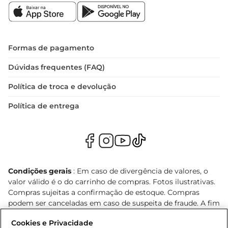
Formas de pagamento
Dúvidas frequentes (FAQ)
Política de troca e devolução
Política de entrega
Condições gerais
: Em caso de divergência de valores, o
valor válido é o do carrinho de compras. Fotos ilustrativas.
Compras sujeitas a confirmação de estoque. Compras
podem ser canceladas em caso de suspeita de fraude. A fim
de garantir o acesso de um maior número de clientes as
Cookies e Privacidade
nossas promoções, a compra de produtos com preços