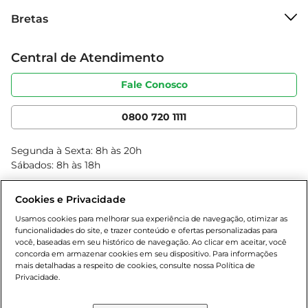
Sobre o Bretas
- Conservação: Armazenar em local fresco e seco, 
Bretas
Grupo Cencosud
longe da luz solar direta.  

Trabalhe conosco
Cartão Bretas
Central de Atendimento
Sobre privacidade
O Energético Red Bull Free é mais do que uma 
Produtos Bretas
Portal do fornecedor
bebida; é um aliado para quem busca energia e 
Código de ética
Fale Conosco
Nossas Lojas
foco em seu dia a dia. Experimente e descubra 
Serviços
Cencosud Media
como ele pode fazer a diferença na sua rotina!
App Bretas
0800 720 1111
Clube Bretas
Blog Bretas
Segunda à Sexta: 8h às 20h
Black Friday
Sábados: 8h às 18h
Natal
Cookies e Privacidade
Usamos cookies para melhorar sua experiência de navegação, otimizar as
funcionalidades do site, e trazer conteúdo e ofertas personalizadas para
você, baseadas em seu histórico de navegação. Ao clicar em aceitar, você
concorda em armazenar cookies em seu dispositivo. Para informações
mais detalhadas a respeito de cookies, consulte nossa Política de
Privacidade.
Baixe nosso App