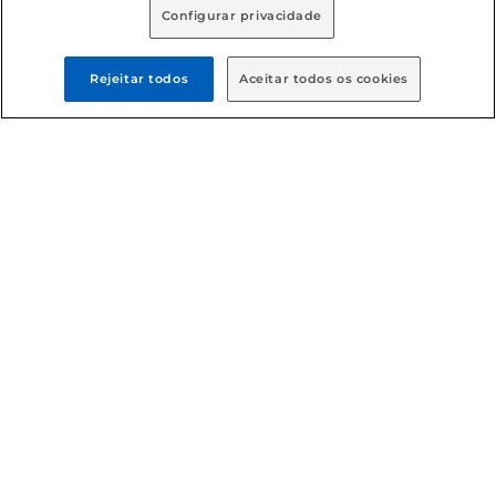
Configurar privacidade
Rejeitar todos
Aceitar todos os cookies
Formas de pagamento
Dúvidas frequentes (FAQ)
Política de troca e devolução
Política de entrega
Condições gerais
: Em caso de divergência de valores, o
valor válido é o do carrinho de compras. Fotos ilustrativas.
Compras sujeitas a confirmação de estoque. Compras
podem ser canceladas em caso de suspeita de fraude. A fim
de garantir o acesso de um maior número de clientes as
nossas promoções, a compra de produtos com preços