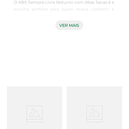
O ABS Sempre Livre Noturno com Abas Secas é a 
escolha perfeita para quem busca conforto e 
segurança durante o período noturno. 
Desenvolvido especialmente para proporcionar 
VER MAIS
uma proteção eficaz, este produto garante que 
você tenha uma noite de sono tranquila, sem 
preocupações. Com suas abas laterais, ele se 
ajusta ao corpo, oferecendo maior segurança 
contra vazamentos, permitindo que você durma 
com mais liberdade.

Tecnologia e conforto em cada detalhe  

Este absorvente noturno conta com tecnologia 
avançada que proporciona uma absorção rápida 
e eficiente. Sua superfície é macia e suave ao 
toque, garantindo um contato agradável com a 
pele. Além disso, o design anatômico permite 
que o produto se molde ao corpo, oferecendo um 
ajuste perfeito e discreto. Com 8 unidades em 