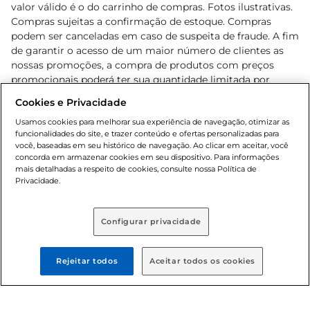
valor válido é o do carrinho de compras. Fotos ilustrativas.
Compras sujeitas a confirmação de estoque. Compras
podem ser canceladas em caso de suspeita de fraude. A fim
de garantir o acesso de um maior número de clientes as
nossas promoções, a compra de produtos com preços
promocionais poderá ter sua quantidade limitada por
cliente. Os preços, ofertas e condições são exclusivos para
Cookies e Privacidade
o e-commerce e válidos durante o dia de hoje, podendo
sofrer alterações sem prévia notificação. Proibida a venda
Usamos cookies para melhorar sua experiência de navegação, otimizar as
funcionalidades do site, e trazer conteúdo e ofertas personalizadas para
de bebidas alcoólicas para menores de 18 anos, conforme
você, baseadas em seu histórico de navegação. Ao clicar em aceitar, você
Lei n.º 8069/90, art. 81, inciso II (Estatuto da Criança e do
concorda em armazenar cookies em seu dispositivo. Para informações
Adolescente). Preços e condições exclusivos para o
mais detalhadas a respeito de cookies, consulte nossa Política de
, podendo sofrer alterações sem aviso
Privacidade.
www.bretas.com.br
prévio. O valor mínimo para as compras on-line é de R$
80,00.
Configurar privacidade
© 2025 Copyright. Todos os direitos
reservados Bretas.
Rejeitar todos
Aceitar todos os cookies
Cencosud Brasil Comercial SA.CNPJ sob n°