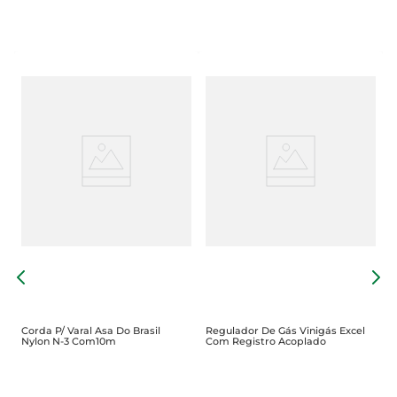
C
3
Corda P/ Varal Asa Do Brasil
Regulador De Gás Vinigás Excel
Nylon N-3 Com10m
Com Registro Acoplado