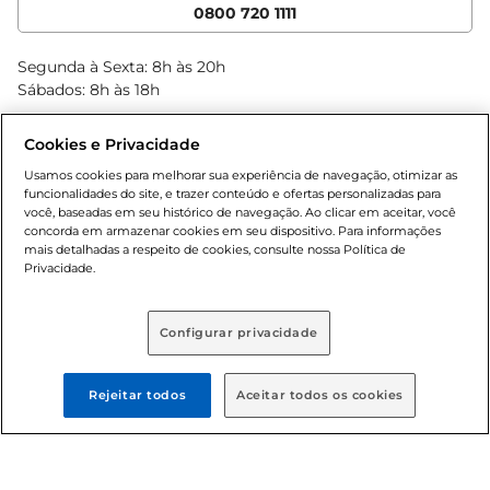
Cencosud Media
App Bretas
0800 720 1111
Clube Bretas
Blog Bretas
Segunda à Sexta: 8h às 20h
Black Friday
Sábados: 8h às 18h
Natal
Cookies e Privacidade
Usamos cookies para melhorar sua experiência de navegação, otimizar as
funcionalidades do site, e trazer conteúdo e ofertas personalizadas para
você, baseadas em seu histórico de navegação. Ao clicar em aceitar, você
concorda em armazenar cookies em seu dispositivo. Para informações
mais detalhadas a respeito de cookies, consulte nossa Política de
Privacidade.
Baixe nosso App
Configurar privacidade
Formas de pagamento
Rejeitar todos
Aceitar todos os cookies
Dúvidas frequentes (FAQ)
Política de troca e devolução