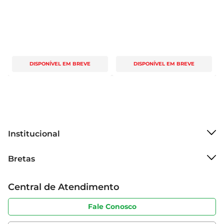
DISPONÍVEL EM BREVE
DISPONÍVEL EM BREVE
Institucional
Sobre o Bretas
Bretas
Grupo Cencosud
Trabalhe conosco
Cartão Bretas
Central de Atendimento
Sobre privacidade
Produtos Bretas
Portal do fornecedor
Código de ética
Fale Conosco
Nossas Lojas
Serviços