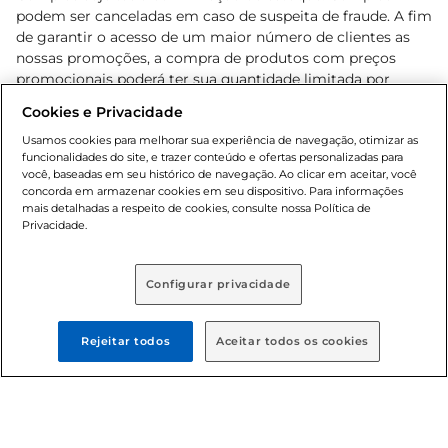
podem ser canceladas em caso de suspeita de fraude. A fim
de garantir o acesso de um maior número de clientes as
nossas promoções, a compra de produtos com preços
promocionais poderá ter sua quantidade limitada por
cliente. Os preços, ofertas e condições são exclusivos para
Cookies e Privacidade
o e-commerce e válidos durante o dia de hoje, podendo
sofrer alterações sem prévia notificação. Proibida a venda
Usamos cookies para melhorar sua experiência de navegação, otimizar as
funcionalidades do site, e trazer conteúdo e ofertas personalizadas para
de bebidas alcoólicas para menores de 18 anos, conforme
você, baseadas em seu histórico de navegação. Ao clicar em aceitar, você
Lei n.º 8069/90, art. 81, inciso II (Estatuto da Criança e do
concorda em armazenar cookies em seu dispositivo. Para informações
Adolescente). Preços e condições exclusivos para o
mais detalhadas a respeito de cookies, consulte nossa Política de
, podendo sofrer alterações sem aviso
Privacidade.
www.bretas.com.br
prévio. O valor mínimo para as compras on-line é de R$
80,00.
Configurar privacidade
© 2025 Copyright. Todos os direitos
reservados Bretas.
Rejeitar todos
Aceitar todos os cookies
Cencosud Brasil Comercial SA.CNPJ sob n°
39.346.861/0350-38 . Sediada na Av. das Nações Unidas,