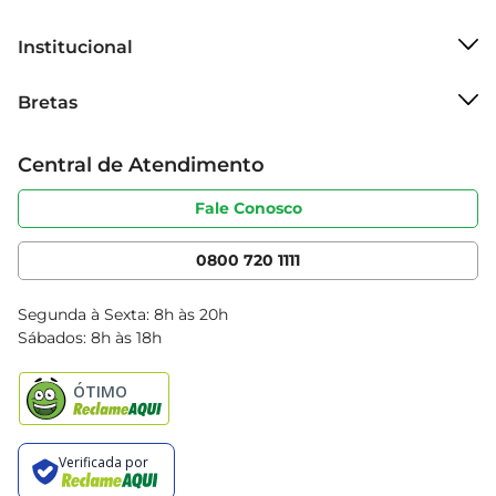
Institucional
Sobre o Bretas
Bretas
Grupo Cencosud
Trabalhe conosco
Cartão Bretas
Central de Atendimento
Sobre privacidade
Produtos Bretas
Portal do fornecedor
Código de ética
Fale Conosco
Nossas Lojas
Serviços
Cencosud Media
App Bretas
0800 720 1111
Clube Bretas
Blog Bretas
Segunda à Sexta: 8h às 20h
Black Friday
Sábados: 8h às 18h
Natal