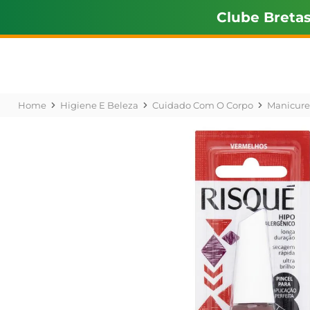
Clube Breta
Higiene E Beleza
Cuidado Com O Corpo
Manicure