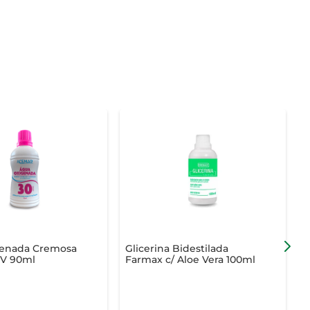
enada Cremosa
Glicerina Bidestilada
V 90ml
Farmax c/ Aloe Vera 100ml
S