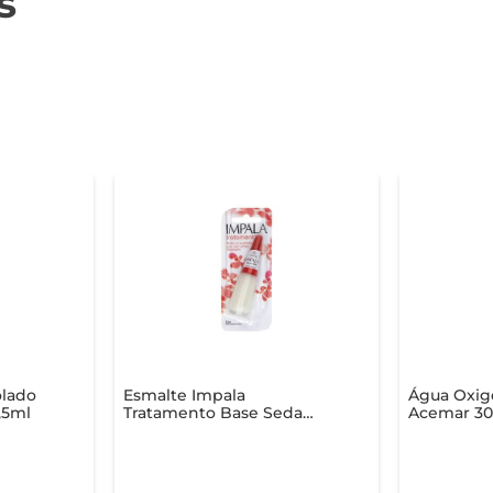
s
olado
Esmalte Impala
Água Oxig
,5ml
Tratamento Base Seda
Acemar 30
8ml