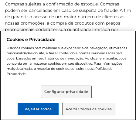
Compras sujeitas a confirmação de estoque. Compras
podem ser canceladas em caso de suspeita de fraude. A fim
de garantir o acesso de um maior número de clientes as
nossas promoções, a compra de produtos com preços
promocionais poderá ter sua quantidade limitada por
cliente. Os preços, ofertas e condições são exclusivos para
Cookies e Privacidade
o e-commerce e válidos durante o dia de hoje, podendo
sofrer alterações sem prévia notificação. Proibida a venda
Usamos cookies para melhorar sua experiência de navegação, otimizar as
funcionalidades do site, e trazer conteúdo e ofertas personalizadas para
de bebidas alcoólicas para menores de 18 anos, conforme
você, baseadas em seu histórico de navegação. Ao clicar em aceitar, você
Lei n.º 8069/90, art. 81, inciso II (Estatuto da Criança e do
concorda em armazenar cookies em seu dispositivo. Para informações
Adolescente). Preços e condições exclusivos para o
mais detalhadas a respeito de cookies, consulte nossa Política de
, podendo sofrer alterações sem aviso
Privacidade.
www.bretas.com.br
prévio. O valor mínimo para as compras on-line é de R$
80,00.
Configurar privacidade
© 2025 Copyright. Todos os direitos
reservados Bretas.
Rejeitar todos
Aceitar todos os cookies
Cencosud Brasil Comercial SA.CNPJ sob n°