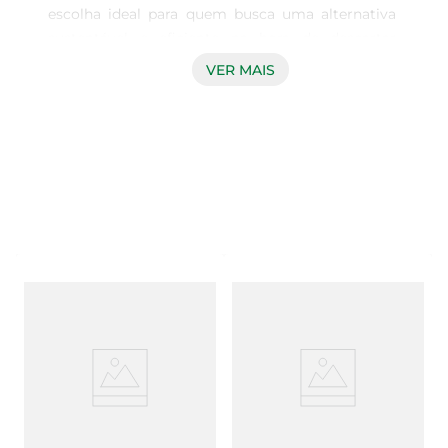
escolha ideal para quem busca uma alternativa 
sustentável e eficiente na hora de descartar 
resíduos. Com um design pensado para facilitar o 
VER MAIS
seu dia a dia, este saco de lixo é produzido com 
materiais que respeitam o meio ambiente, 
contribuindo para a redução do impacto 
ambiental.

Capacidade e Tamanho Adequados  

Com dimensões de 150 litros, o saco é perfeito 
para uso em ambientes que demandam uma 
maior capacidade de armazenamento de lixo, 
como festas, eventos ou até mesmo em 
residências que geram uma quantidade 
significativa de resíduos. Seu tamanho de 120 cm 
de largura proporciona um encaixe ideal em 
lixeiras grandes, garantindo que você possa 
descartar seus resíduos de forma prática e 
eficiente.
