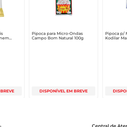
a em um evento memorável, repleto de sabor e alegria. Prepare
is
Pipoca para Micro-Ondas
Pipoca p/
inema
Campo Bom Natural 100g
Kodilar M
 BREVE
DISPONÍVEL EM BREVE
DISPO
Central de At
s