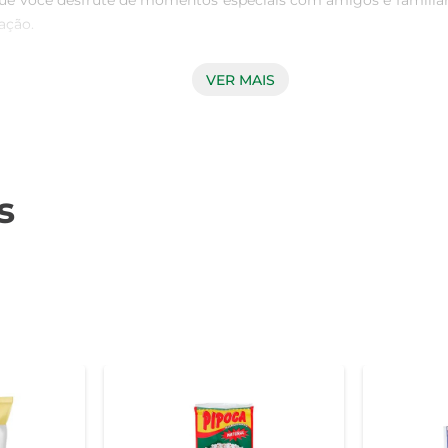
ue você desfrute de momentos especiais com amigos e familiar
ção.

VER MAIS
rtes Mais Pura garante um sabor leve e crocante, que agrada
o que combina qualidade e prazer, tornando cada sessão de cin
nar e perfeita para porções individuais. Basta abrir o pacote
s
 Sua praticidade faz dela uma opção versátil para qualquer 
 a Pipoca Artes Mais Pura com diferentes temperos ou acompan
 únicas e surpreendentes, agradando a todos os gostos e trans
g, ideal para uma porção individual. É um produto que não c
saboroso e prático. Além disso, sua composição é cuidadosam