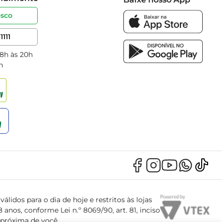
osco
1111
 8h às 20h
h
álidos para o dia de hoje e restritos às lojas
anos, conforme Lei n.º 8069/90, art. 81, inciso
s próxima de você.