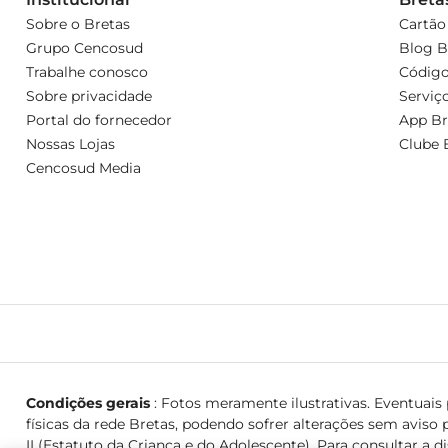
Sobre o Bretas
Cartão
Grupo Cencosud
Blog B
Trabalhe conosco
Código
Sobre privacidade
Serviç
Portal do fornecedor
App Br
Nossas Lojas
Clube 
Cencosud Media
Condições gerais
: Fotos meramente ilustrativas. Eventuais p
físicas da rede Bretas, podendo sofrer alterações sem aviso p
II (Estatuto da Criança e do Adolescente). Para consultar a d