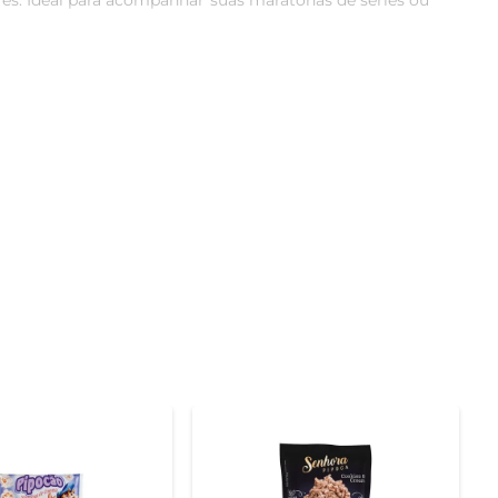
es. Ideal para acompanhar suas maratonas de séries ou 
 a todos os paladares. Cada pacote é cuidadosamente 
ema em casa ainda mais especial.

 e saborear a pipoca em qualquer lugar, seja no sofá 
ocasião, garantindo que você tenha sempre um lanche 
hamentos, como queijos, ervas ou até mesmo chocolate. 
formando cada momento em uma celebração de sabores.

ontém conservantes e é livre de glúten, tornando-se 
ente pensada para garantir a melhor experiência ao 