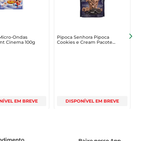
-se para uma experiência cinematográfica incrível sem 
 Micro-Ondas
Pipoca Senhora Pipoca
P
ant Cinema 100g
Cookies e Cream Pacote
100g
NÍVEL EM BREVE
DISPONÍVEL EM BREVE
endimento
Baixe nosso App