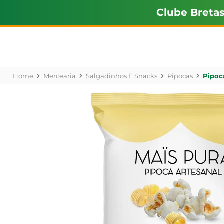
Clube Breta
Mercearia
Salgadinhos E Snacks
Pipocas
Pipoc