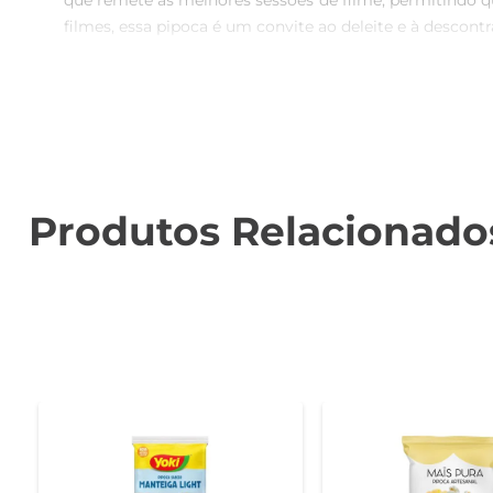
que remete às melhores sessões de filme, permitindo q
filmes, essa pipoca é um convite ao deleite e à descontra
Qualidade e sabor inigualáveis  

Produzida com ingredientes selecionados, a Pipoca A
elaborado para proporcionar uma experiência de consum
Praticidade e conveniência  

Com uma embalagem de 20g, a pipoca é fácil de armaze
Produtos Relacionado
assistindo a um filme ou em um encontro com amigos.
saboroso à mão.

Sugestões de uso  

Para intensificar a experiência, experimente combinar
Essa versatilidade permite que você crie combinações
Informações técnicas  

A Pipoca Artes Mais Pura vem em uma embalagem de 20
uma opção mais saudável para quem busca um lanche 