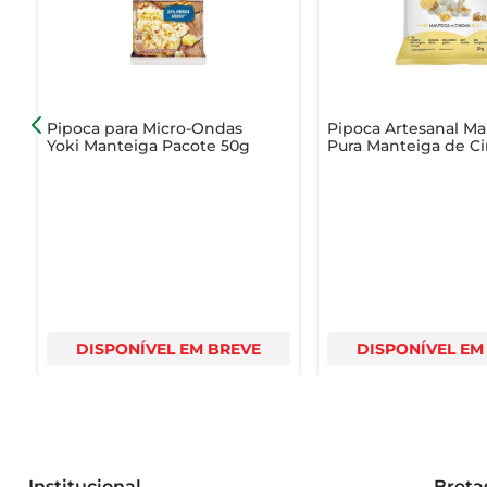
consumidor.

Com a Pipoca Artes Mais Pura, cada filme se transform
sair de casa!
Pipoca para Micro-Ondas
Pipoca Artesanal Ma
Yoki Manteiga Pacote 50g
Pura Manteiga de C
20g
DISPONÍVEL EM BREVE
DISPONÍVEL EM
Institucional
Breta