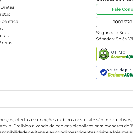
 Bretas
Fale Con
retas
 de ética
0800 720 
os
Segunda à Sexta:
etas
Sábados: 8h às 18
Bretas
reços, ofertas e condições exibidos neste site são informativos, v
révio. Proibida a venda de bebidas alcoólicas para menores de 18 
isponibilidade de itens e as condições vigentes, visite a loja mai