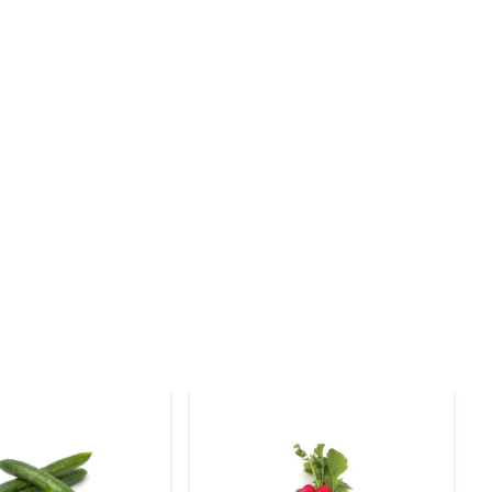
arnes e peixes. Sua textura crocante e sabor delicado 
ozinhá-lo no vapor para realçar seu sabor natural, ou 
celente fonte de ácido fólico, essencial para a saúde 
aúde renal. Incluir o Aspargo Verde BerryGood na sua 
o, lave bem os aspargos e corte as extremidades mais 
spargo Verde BerryGood, você tem a certeza de estar 