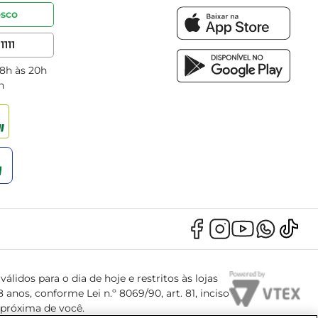
osco
1111
 8h às 20h
h
álidos para o dia de hoje e restritos às lojas
anos, conforme Lei n.º 8069/90, art. 81, inciso
s próxima de você.