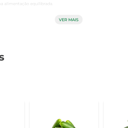
a alimentação equilibrada.

VER MAIS
eiras, seja em saladas, refogados ou como acompanhamento de c
iferentes temperos e preparações. Experimente grelhá-lo ou c
ue gourmet.

s
combater os radicais livres no organismo, além de serem uma ex
, que auxiliam na eliminação de toxinas e na manutenção da s
-estar.

omenda-se armazená-lo em local fresco e seco. Antes do prepar
s, mantendo suas propriedades nutricionais e sabor. Com o A