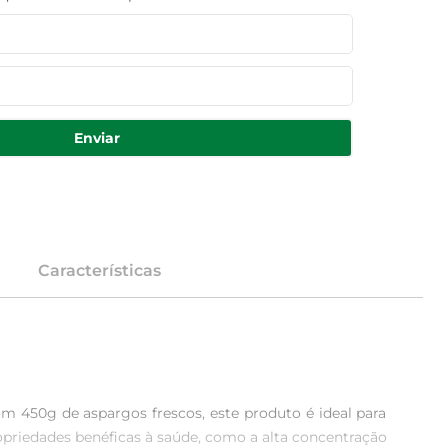
Enviar
Características
m 450g de aspargos frescos, este produto é ideal para 
opriedades benéficas à saúde, como a alta concentração 