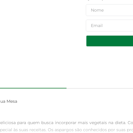
ua Mesa

iciosa para quem busca incorporar mais vegetais na dieta. Co
special às suas receitas. Os aspargos são conhecidos por suas pr