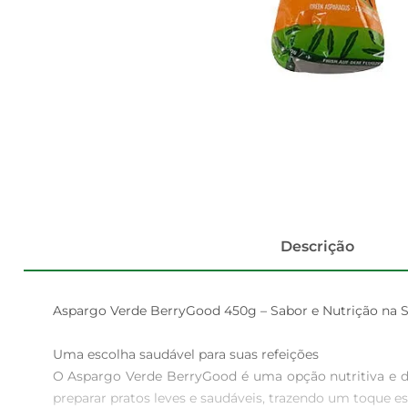
Descrição
Aspargo Verde BerryGood 450g – Sabor e Nutrição na S
Uma escolha saudável para suas refeições  

O Aspargo Verde BerryGood é uma opção nutritiva e del
preparar pratos leves e saudáveis, trazendo um toque e