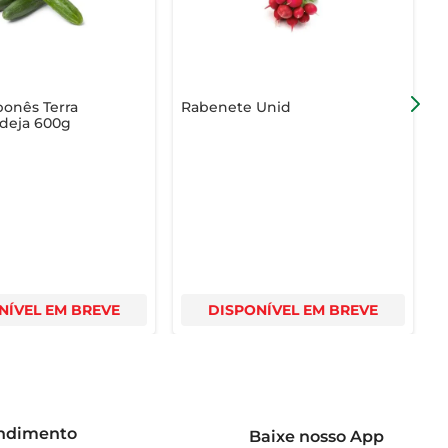
ponês Terra
Rabenete Unid
I
deja 600g
C
NÍVEL EM BREVE
DISPONÍVEL EM BREVE
endimento
Baixe nosso App