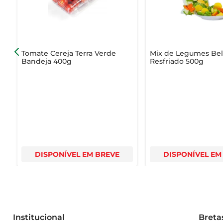
- Tipo: Aspargo Verde  

- Marca: BerryGood  

- Ideal para: Saladas, acompanhamentos e pratos princi
Tomate Cereja Terra Verde
Mix de Legumes Be
Bandeja 400g
Resfriado 500g
DISPONÍVEL EM BREVE
DISPONÍVEL EM
Institucional
Breta