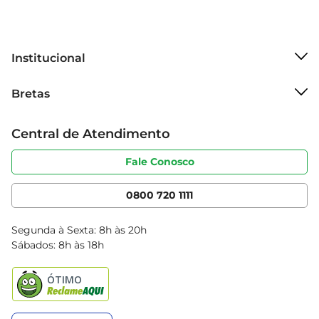
agradável.
Institucional
Sobre o Bretas
Bretas
Grupo Cencosud
Trabalhe conosco
Cartão Bretas
Central de Atendimento
Sobre privacidade
Produtos Bretas
Portal do fornecedor
Código de ética
Fale Conosco
Nossas Lojas
Serviços
Cencosud Media
App Bretas
0800 720 1111
Clube Bretas
Blog Bretas
Segunda à Sexta: 8h às 20h
Black Friday
Sábados: 8h às 18h
Natal