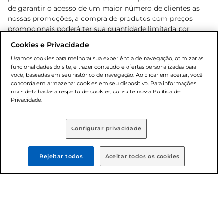
de garantir o acesso de um maior número de clientes as
nossas promoções, a compra de produtos com preços
promocionais poderá ter sua quantidade limitada por
cliente. Os preços, ofertas e condições são exclusivos para
Cookies e Privacidade
o e-commerce e válidos durante o dia de hoje, podendo
sofrer alterações sem prévia notificação. Proibida a venda
Usamos cookies para melhorar sua experiência de navegação, otimizar as
funcionalidades do site, e trazer conteúdo e ofertas personalizadas para
de bebidas alcoólicas para menores de 18 anos, conforme
você, baseadas em seu histórico de navegação. Ao clicar em aceitar, você
Lei n.º 8069/90, art. 81, inciso II (Estatuto da Criança e do
concorda em armazenar cookies em seu dispositivo. Para informações
Adolescente). Preços e condições exclusivos para o
mais detalhadas a respeito de cookies, consulte nossa Política de
, podendo sofrer alterações sem aviso
Privacidade.
www.bretas.com.br
prévio. O valor mínimo para as compras on-line é de R$
80,00.
Configurar privacidade
© 2025 Copyright. Todos os direitos
reservados Bretas.
Rejeitar todos
Aceitar todos os cookies
Cencosud Brasil Comercial SA.CNPJ sob n°
39.346.861/0350-38 . Sediada na Av. das Nações Unidas,
12.995, 21º andar, CEP: 04.578-000, Bairro Brooklin Paulista,