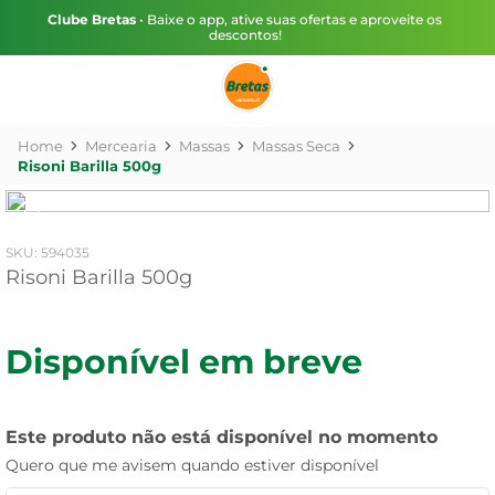
Clube Bretas
• Baixe o app, ative suas ofertas e aproveite os
descontos!
Mercearia
Massas
Massas Seca
Risoni Barilla 500g
:
594035
Risoni Barilla 500g
Disponível em breve
Este produto não está disponível no momento
Quero que me avisem quando estiver disponível