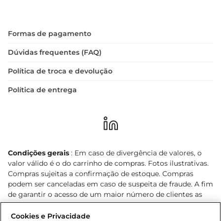
Formas de pagamento
Dúvidas frequentes (FAQ)
Política de troca e devolução
Política de entrega
Condições gerais
: Em caso de divergência de valores, o
valor válido é o do carrinho de compras. Fotos ilustrativas.
Compras sujeitas a confirmação de estoque. Compras
podem ser canceladas em caso de suspeita de fraude. A fim
de garantir o acesso de um maior número de clientes as
nossas promoções, a compra de produtos com preços
promocionais poderá ter sua quantidade limitada por
Cookies e Privacidade