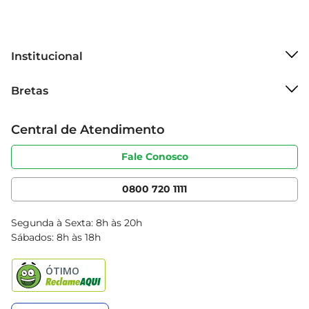
Institucional
Sobre o Bretas
Bretas
Grupo Cencosud
Trabalhe conosco
Cartão Bretas
Central de Atendimento
Sobre privacidade
Produtos Bretas
Portal do fornecedor
Código de ética
Fale Conosco
Nossas Lojas
Serviços
Cencosud Media
App Bretas
0800 720 1111
Clube Bretas
Blog Bretas
Segunda à Sexta: 8h às 20h
Black Friday
Sábados: 8h às 18h
Natal