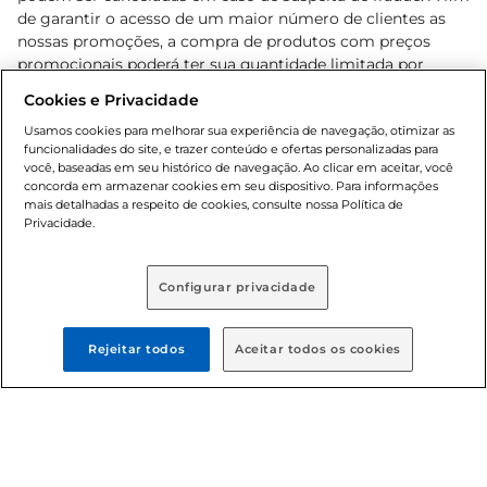
de garantir o acesso de um maior número de clientes as
nossas promoções, a compra de produtos com preços
promocionais poderá ter sua quantidade limitada por
cliente. Os preços, ofertas e condições são exclusivos para
Cookies e Privacidade
o e-commerce e válidos durante o dia de hoje, podendo
sofrer alterações sem prévia notificação. Proibida a venda
Usamos cookies para melhorar sua experiência de navegação, otimizar as
funcionalidades do site, e trazer conteúdo e ofertas personalizadas para
de bebidas alcoólicas para menores de 18 anos, conforme
você, baseadas em seu histórico de navegação. Ao clicar em aceitar, você
Lei n.º 8069/90, art. 81, inciso II (Estatuto da Criança e do
concorda em armazenar cookies em seu dispositivo. Para informações
Adolescente). Preços e condições exclusivos para o
mais detalhadas a respeito de cookies, consulte nossa Política de
, podendo sofrer alterações sem aviso
Privacidade.
www.bretas.com.br
prévio. O valor mínimo para as compras on-line é de R$
80,00.
Configurar privacidade
© 2025 Copyright. Todos os direitos
reservados Bretas.
Rejeitar todos
Aceitar todos os cookies
Cencosud Brasil Comercial SA.CNPJ sob n°
39.346.861/0350-38 . Sediada na Av. das Nações Unidas,
12.995, 21º andar, CEP: 04.578-000, Bairro Brooklin Paulista,