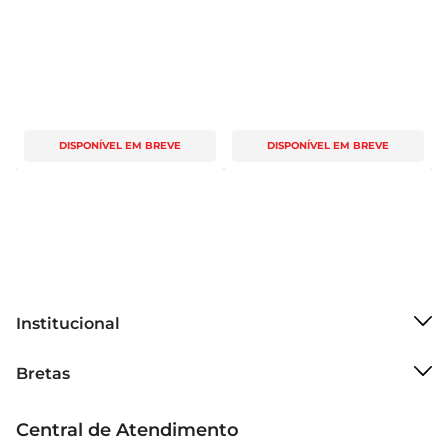
DISPONÍVEL EM BREVE
DISPONÍVEL EM BREVE
Institucional
Sobre o Bretas
Bretas
Grupo Cencosud
Trabalhe conosco
Cartão Bretas
Central de Atendimento
Sobre privacidade
Produtos Bretas