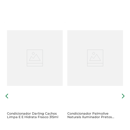
C
L
Condicionador Darling Cachos
Condicionador Palmolive
Limpa E E Hidrata Frasco 315ml
Naturals Iluminador Pretos
350ml