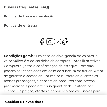
Dúvidas frequentes (FAQ)
Política de troca e devolução
Política de entrega
Condições gerais
: Em caso de divergência de valores, o
valor válido é o do carrinho de compras. Fotos ilustrativas.
Compras sujeitas a confirmação de estoque. Compras
podem ser canceladas em caso de suspeita de fraude. A fim
de garantir o acesso de um maior número de clientes as
nossas promoções, a compra de produtos com preços
promocionais poderá ter sua quantidade limitada por
cliente. Os preços, ofertas e condições são exclusivos para
o e-commerce e válidos durante o dia de hoje, podendo
sofrer alterações sem prévia notificação. Proibida a venda
Cookies e Privacidade
de bebidas alcoólicas para menores de 18 anos, conforme