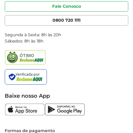
Portal do fornecedor
Código de ética
Fale Conosco
Nossas Lojas
Serviços
Cencosud Media
App Bretas
0800 720 1111
Clube Bretas
Blog Bretas
Segunda à Sexta: 8h às 20h
Black Friday
Sábados: 8h às 18h
Natal
Baixe nosso App
Formas de pagamento