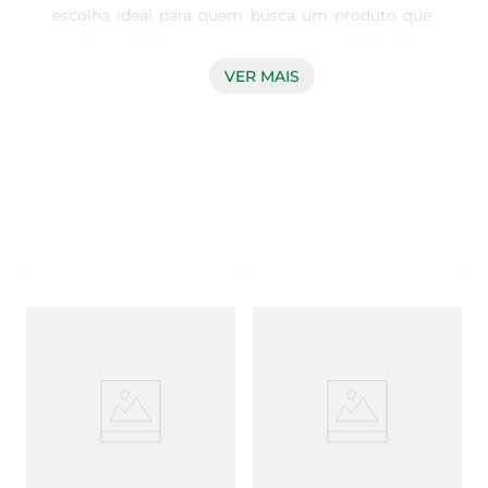
escolha ideal para quem busca um produto que 
combine eficiência e um aroma agradável. Com 
sua fórmula especialmente desenvolvida, ele 
VER MAIS
remove sujeiras e manchas de diversas 
superfícies, proporcionando um ambiente limpo 
e acolhedor. Seja na cozinha, no banheiro ou em 
áreas comuns, a ação poderosa do Veja garante 
resultados visíveis e duradouros.

Aroma Refrescante  

Um dos grandes diferenciais deste limpador é 
seu perfume de Lírio Nilo, que deixa um frescor 
inconfundível no ar. Ao utilizar o produto, você 
não apenas limpa, mas também perfuma o 
ambiente, tornando a experiência de limpeza 
mais agradável. O aroma suave e floral é perfeito 
para quem valoriza um lar que exala bem-estar e 
conforto.
