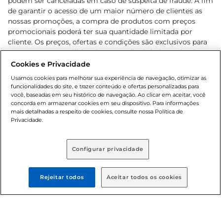
podem ser canceladas em caso de suspeita de fraude. A fim
de garantir o acesso de um maior número de clientes as
nossas promoções, a compra de produtos com preços
promocionais poderá ter sua quantidade limitada por
cliente. Os preços, ofertas e condições são exclusivos para
o e-commerce e válidos durante o dia de hoje, podendo
sofrer alterações sem prévia notificação. Proibida a venda
Cookies e Privacidade
de bebidas alcoólicas para menores de 18 anos, conforme
Usamos cookies para melhorar sua experiência de navegação, otimizar as
Lei n.º 8069/90, art. 81, inciso II (Estatuto da Criança e do
funcionalidades do site, e trazer conteúdo e ofertas personalizadas para
Adolescente). Preços e condições exclusivos para o
você, baseadas em seu histórico de navegação. Ao clicar em aceitar, você
concorda em armazenar cookies em seu dispositivo. Para informações
, podendo sofrer alterações sem aviso
www.bretas.com.br
mais detalhadas a respeito de cookies, consulte nossa Política de
prévio. O valor mínimo para as compras on-line é de R$
Privacidade.
80,00.
Configurar privacidade
© 2025 Copyright. Todos os direitos
reservados Bretas.
Rejeitar todos
Aceitar todos os cookies
Cencosud Brasil Comercial SA.CNPJ sob n°