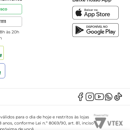
osco
1111
 8h às 20h
h
álidos para o dia de hoje e restritos às lojas
anos, conforme Lei n.º 8069/90, art. 81, inciso
s próxima de você.