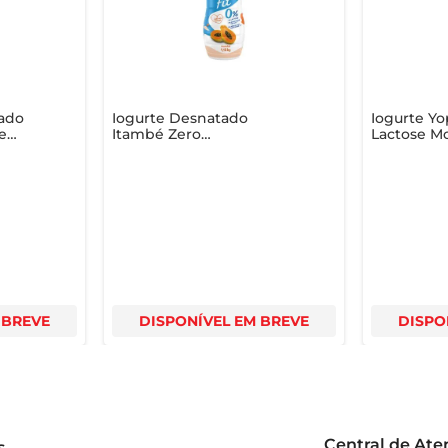
ado
Iogurte Desnatado
Iogurte Yo
e
Itambé Zero
Lactose Mo
Lactose/Açúcar Mamão
500g
1,15Kg Embalagem
Econômica
 BREVE
DISPONÍVEL EM BREVE
DISPO
Central de At
s