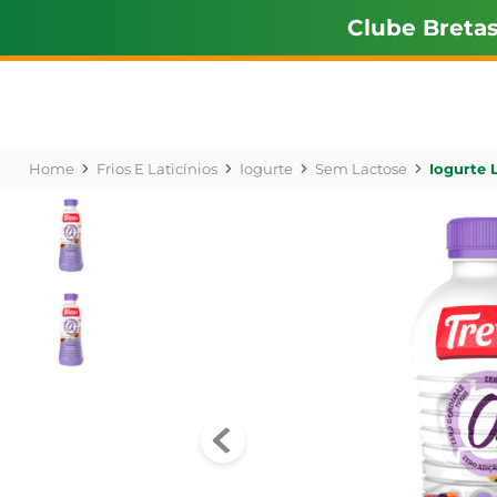
Clube Breta
Frios E Laticínios
Iogurte
Sem Lactose
Iogurte 