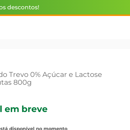
 os descontos!
ido Trevo 0% Açúcar e Lactose
utas 800g
l em breve
está disponível no momento