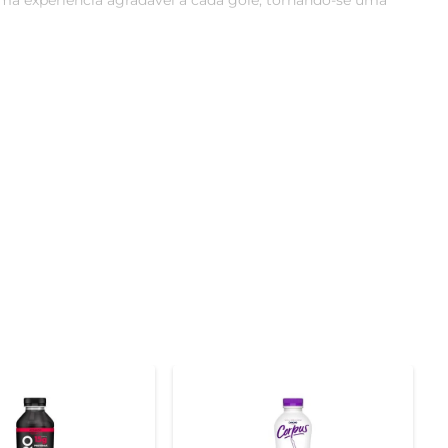
a experiência agradável a cada gole, tornando-se uma 
ser zero açúcar, é uma alternativa saudável para quem 
utricionais faz do Iogurte Líquido Trevo uma escolha 
 em smoothies, molhos para saladas ou até mesmo em 
e saudável a cada prato.

pção prática para quem busca manter uma alimentação 
utar dos benefícios desse produto.