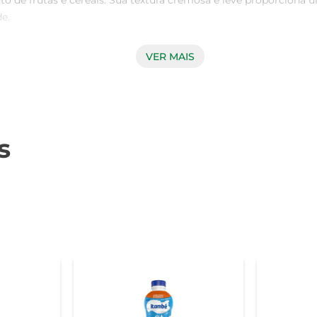
e frutas e cereais. Sua textura cremosa e leve proporciona um
.

VER MAIS
m na saúde intestinal e promovem o bem-estar. Além disso, por 
uma dieta equilibrada. A combinação de sabor e benefícios n
s
pode ser utilizado em diversas receitas. Experimente usá-lo
 se adapte a diferentes preparações, trazendo um toque especial 
álcio, essenciais para a saúde dos ossos e músculos. É uma o
al para consumo em família, garantindo que todos possam desfr