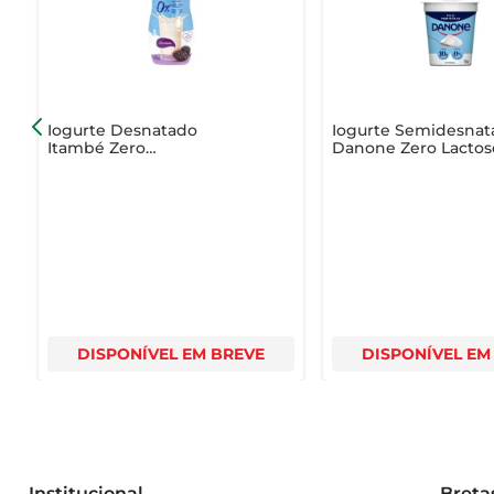
Iogurte Desnatado
Iogurte Semidesnat
Itambé Zero
Danone Zero Lactos
Lactose/Açúcar Ameixa
Natural Copo 160g
1.15Kg Embalagem
Econômica
DISPONÍVEL EM BREVE
DISPONÍVEL EM
Institucional
Breta