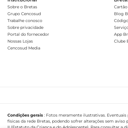
Sobre o Bretas
Cartão
Grupo Cencosud
Blog B
Trabalhe conosco
Código
Sobre privacidade
Serviç
Portal do fornecedor
App Br
Nossas Lojas
Clube 
Cencosud Media
Condições gerais
: Fotos meramente ilustrativas. Eventuais p
físicas da rede Bretas, podendo sofrer alterações sem aviso p
II (Estatuto da Criança e do Adolescente). Para consultar a d