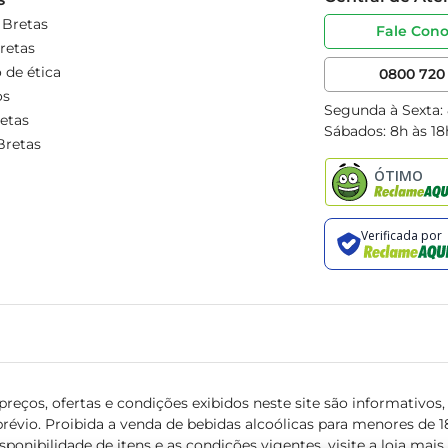
 Bretas
Fale Con
retas
 de ética
0800 720 
os
Segunda à Sexta:
etas
Sábados: 8h às 18
Bretas
reços, ofertas e condições exibidos neste site são informativos, v
révio. Proibida a venda de bebidas alcoólicas para menores de 18 
isponibilidade de itens e as condições vigentes, visite a loja mai