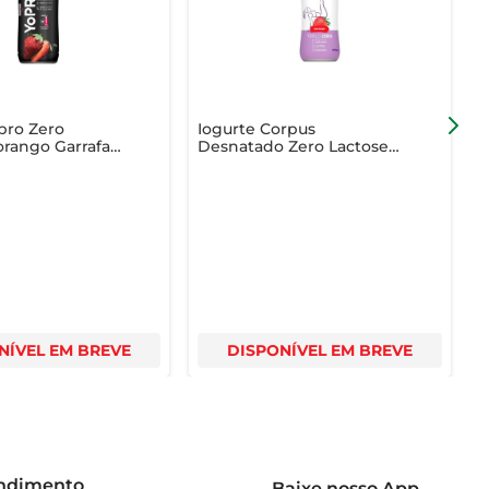
pro Zero
Iogurte Corpus
I
rango Garrafa
Desnatado Zero Lactose
Z
Morango 800g
A
1
NÍVEL EM BREVE
DISPONÍVEL EM BREVE
endimento
Baixe nosso App