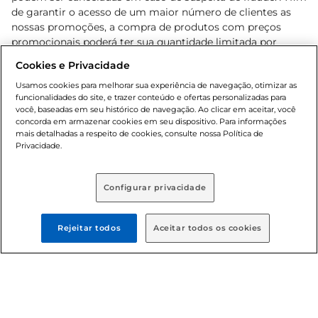
de garantir o acesso de um maior número de clientes as
nossas promoções, a compra de produtos com preços
promocionais poderá ter sua quantidade limitada por
cliente. Os preços, ofertas e condições são exclusivos para
Cookies e Privacidade
o e-commerce e válidos durante o dia de hoje, podendo
sofrer alterações sem prévia notificação. Proibida a venda
Usamos cookies para melhorar sua experiência de navegação, otimizar as
funcionalidades do site, e trazer conteúdo e ofertas personalizadas para
de bebidas alcoólicas para menores de 18 anos, conforme
você, baseadas em seu histórico de navegação. Ao clicar em aceitar, você
Lei n.º 8069/90, art. 81, inciso II (Estatuto da Criança e do
concorda em armazenar cookies em seu dispositivo. Para informações
Adolescente). Preços e condições exclusivos para o
mais detalhadas a respeito de cookies, consulte nossa Política de
, podendo sofrer alterações sem aviso
Privacidade.
www.bretas.com.br
prévio. O valor mínimo para as compras on-line é de R$
80,00.
Configurar privacidade
© 2025 Copyright. Todos os direitos
reservados Bretas.
Rejeitar todos
Aceitar todos os cookies
Cencosud Brasil Comercial SA.CNPJ sob n°
39.346.861/0350-38 . Sediada na Av. das Nações Unidas,
12.995, 21º andar, CEP: 04.578-000, Bairro Brooklin Paulista,