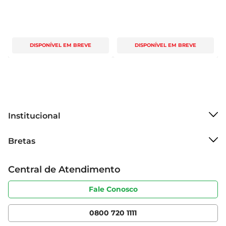
DISPONÍVEL EM BREVE
DISPONÍVEL EM BREVE
Institucional
Sobre o Bretas
Bretas
Grupo Cencosud
Trabalhe conosco
Cartão Bretas
Central de Atendimento
Sobre privacidade
Produtos Bretas
Portal do fornecedor
Código de ética
Fale Conosco
Nossas Lojas
Serviços
Cencosud Media
App Bretas
0800 720 1111
Clube Bretas