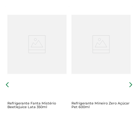
R
2
Refrigerante Fanta Mistério
Refrigerante Mineiro Zero Açúcar
Beetlejuice Lata 350ml
Pet 600ml