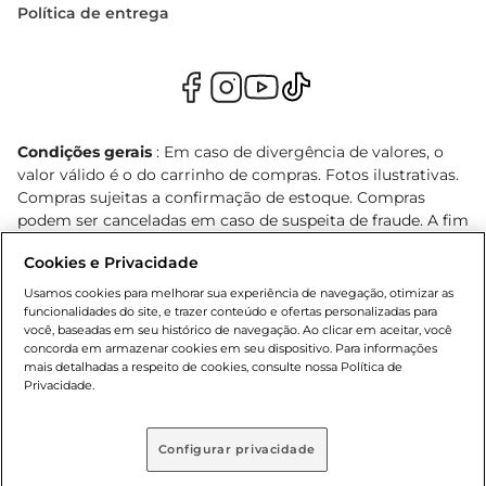
Política de entrega
Condições gerais
: Em caso de divergência de valores, o
valor válido é o do carrinho de compras. Fotos ilustrativas.
Compras sujeitas a confirmação de estoque. Compras
podem ser canceladas em caso de suspeita de fraude. A fim
de garantir o acesso de um maior número de clientes as
Cookies e Privacidade
nossas promoções, a compra de produtos com preços
promocionais poderá ter sua quantidade limitada por
Usamos cookies para melhorar sua experiência de navegação, otimizar as
cliente. Os preços, ofertas e condições são exclusivos para
funcionalidades do site, e trazer conteúdo e ofertas personalizadas para
você, baseadas em seu histórico de navegação. Ao clicar em aceitar, você
o e-commerce e válidos durante o dia de hoje, podendo
concorda em armazenar cookies em seu dispositivo. Para informações
sofrer alterações sem prévia notificação. Proibida a venda
mais detalhadas a respeito de cookies, consulte nossa Política de
de bebidas alcoólicas para menores de 18 anos, conforme
Privacidade.
Lei n.º 8069/90, art. 81, inciso II (Estatuto da Criança e do
Adolescente). Preços e condições exclusivos para o
, podendo sofrer alterações sem aviso
www.bretas.com.br
Configurar privacidade
prévio. O valor mínimo para as compras on-line é de R$