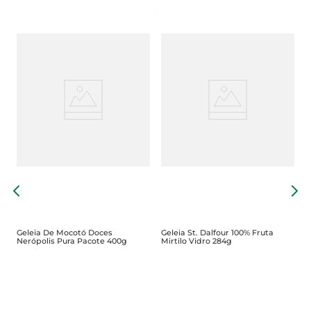
G
3
Geleia De Mocotó Doces
Geleia St. Dalfour 100% Fruta
Nerópolis Pura Pacote 400g
Mirtilo Vidro 284g