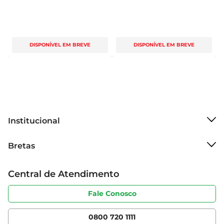
DISPONÍVEL EM BREVE
DISPONÍVEL EM BREVE
Institucional
Sobre o Bretas
Bretas
Grupo Cencosud
Trabalhe conosco
Cartão Bretas
Central de Atendimento
Sobre privacidade
Produtos Bretas
Portal do fornecedor
Código de ética
Fale Conosco
Nossas Lojas
Serviços
Cencosud Media
App Bretas
0800 720 1111