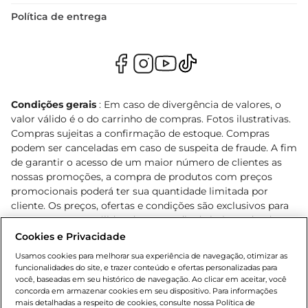
Política de entrega
Condições gerais
: Em caso de divergência de valores, o
valor válido é o do carrinho de compras. Fotos ilustrativas.
Compras sujeitas a confirmação de estoque. Compras
podem ser canceladas em caso de suspeita de fraude. A fim
de garantir o acesso de um maior número de clientes as
nossas promoções, a compra de produtos com preços
promocionais poderá ter sua quantidade limitada por
cliente. Os preços, ofertas e condições são exclusivos para
o e-commerce e válidos durante o dia de hoje, podendo
sofrer alterações sem prévia notificação. Proibida a venda
Cookies e Privacidade
de bebidas alcoólicas para menores de 18 anos, conforme
Usamos cookies para melhorar sua experiência de navegação, otimizar as
Lei n.º 8069/90, art. 81, inciso II (Estatuto da Criança e do
funcionalidades do site, e trazer conteúdo e ofertas personalizadas para
Adolescente). Preços e condições exclusivos para o
você, baseadas em seu histórico de navegação. Ao clicar em aceitar, você
concorda em armazenar cookies em seu dispositivo. Para informações
, podendo sofrer alterações sem aviso
www.bretas.com.br
mais detalhadas a respeito de cookies, consulte nossa Política de
prévio. O valor mínimo para as compras on-line é de R$