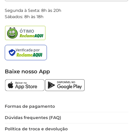
Clube Bretas
Blog Bretas
Segunda à Sexta: 8h às 20h
Black Friday
Sábados: 8h às 18h
Natal
Baixe nosso App
Formas de pagamento
Dúvidas frequentes (FAQ)
Política de troca e devolução