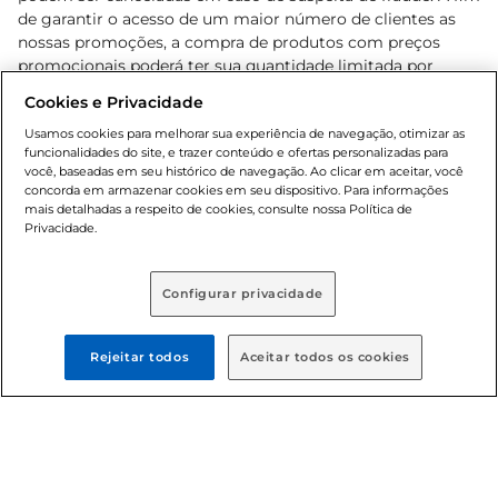
de garantir o acesso de um maior número de clientes as
nossas promoções, a compra de produtos com preços
promocionais poderá ter sua quantidade limitada por
cliente. Os preços, ofertas e condições são exclusivos para
Cookies e Privacidade
o e-commerce e válidos durante o dia de hoje, podendo
sofrer alterações sem prévia notificação. Proibida a venda
Usamos cookies para melhorar sua experiência de navegação, otimizar as
funcionalidades do site, e trazer conteúdo e ofertas personalizadas para
de bebidas alcoólicas para menores de 18 anos, conforme
você, baseadas em seu histórico de navegação. Ao clicar em aceitar, você
Lei n.º 8069/90, art. 81, inciso II (Estatuto da Criança e do
concorda em armazenar cookies em seu dispositivo. Para informações
Adolescente). Preços e condições exclusivos para o
mais detalhadas a respeito de cookies, consulte nossa Política de
, podendo sofrer alterações sem aviso
Privacidade.
www.bretas.com.br
prévio. O valor mínimo para as compras on-line é de R$
80,00.
Configurar privacidade
© 2025 Copyright. Todos os direitos
reservados Bretas.
Rejeitar todos
Aceitar todos os cookies
Cencosud Brasil Comercial SA.CNPJ sob n°
39.346.861/0350-38 . Sediada na Av. das Nações Unidas,
12.995, 21º andar, CEP: 04.578-000, Bairro Brooklin Paulista,