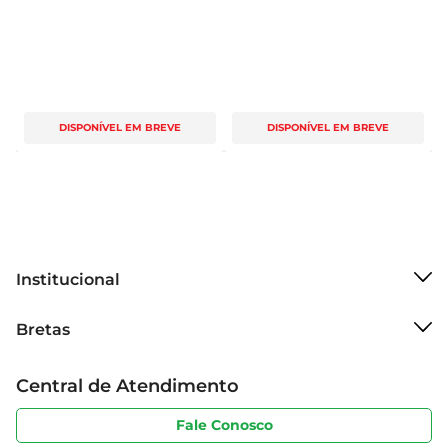
DISPONÍVEL EM BREVE
DISPONÍVEL EM BREVE
Institucional
Sobre o Bretas
Bretas
Grupo Cencosud
Trabalhe conosco
Cartão Bretas
Central de Atendimento
Sobre privacidade
Produtos Bretas
Portal do fornecedor
Código de ética
Fale Conosco
Nossas Lojas
Serviços