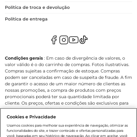
Política de troca e devolução
Política de entrega
Condições gerais
: Em caso de divergência de valores, o
valor válido é o do carrinho de compras. Fotos ilustrativas.
Compras sujeitas a confirmação de estoque. Compras
podem ser canceladas em caso de suspeita de fraude. A fim
de garantir o acesso de um maior número de clientes as
nossas promoções, a compra de produtos com preços
promocionais poderá ter sua quantidade limitada por
cliente. Os preços, ofertas e condições são exclusivos para
o e-commerce e válidos durante o dia de hoje, podendo
sofrer alterações sem prévia notificação. Proibida a venda
Cookies e Privacidade
de bebidas alcoólicas para menores de 18 anos, conforme
Usamos cookies para melhorar sua experiência de navegação, otimizar as
Lei n.º 8069/90, art. 81, inciso II (Estatuto da Criança e do
funcionalidades do site, e trazer conteúdo e ofertas personalizadas para
Adolescente). Preços e condições exclusivos para o
você, baseadas em seu histórico de navegação. Ao clicar em aceitar, você