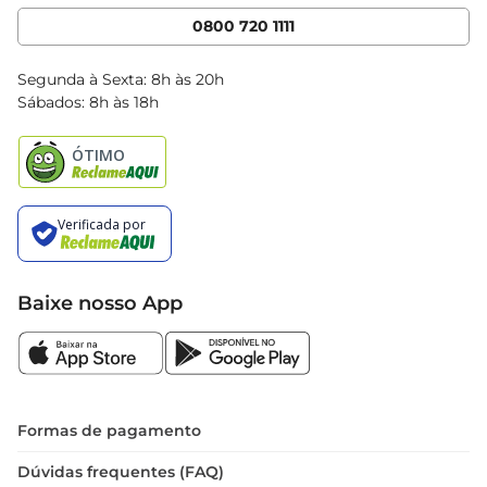
Cencosud Media
App Bretas
0800 720 1111
Clube Bretas
Blog Bretas
Segunda à Sexta: 8h às 20h
Black Friday
Sábados: 8h às 18h
Natal
Baixe nosso App
Formas de pagamento
Dúvidas frequentes (FAQ)