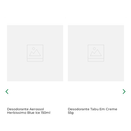
D
A
7
Desodorante Aerossol
Desodorante Tabu Em Creme
Herbissimo Blue Ice 150ml
55g