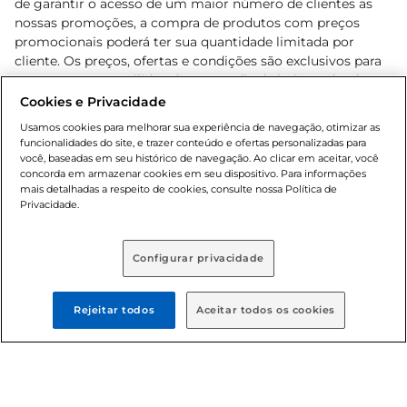
de garantir o acesso de um maior número de clientes as
nossas promoções, a compra de produtos com preços
promocionais poderá ter sua quantidade limitada por
cliente. Os preços, ofertas e condições são exclusivos para
o e-commerce e válidos durante o dia de hoje, podendo
sofrer alterações sem prévia notificação. Proibida a venda
Cookies e Privacidade
de bebidas alcoólicas para menores de 18 anos, conforme
Usamos cookies para melhorar sua experiência de navegação, otimizar as
Lei n.º 8069/90, art. 81, inciso II (Estatuto da Criança e do
funcionalidades do site, e trazer conteúdo e ofertas personalizadas para
Adolescente). Preços e condições exclusivos para o
você, baseadas em seu histórico de navegação. Ao clicar em aceitar, você
concorda em armazenar cookies em seu dispositivo. Para informações
, podendo sofrer alterações sem aviso
www.bretas.com.br
mais detalhadas a respeito de cookies, consulte nossa Política de
prévio. O valor mínimo para as compras on-line é de R$
Privacidade.
80,00.
Configurar privacidade
© 2025 Copyright. Todos os direitos
reservados Bretas.
Rejeitar todos
Aceitar todos os cookies
Cencosud Brasil Comercial SA.CNPJ sob n°
39.346.861/0350-38 . Sediada na Av. das Nações Unidas,