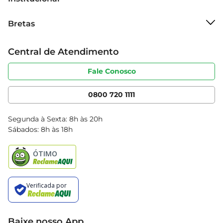
Sobre o Bretas
Bretas
Grupo Cencosud
Trabalhe conosco
Cartão Bretas
Central de Atendimento
Sobre privacidade
Produtos Bretas
Portal do fornecedor
Código de ética
Fale Conosco
Nossas Lojas
Serviços
Cencosud Media
App Bretas
0800 720 1111
Clube Bretas
Blog Bretas
Segunda à Sexta: 8h às 20h
Black Friday
Sábados: 8h às 18h
Natal
Baixe nosso App