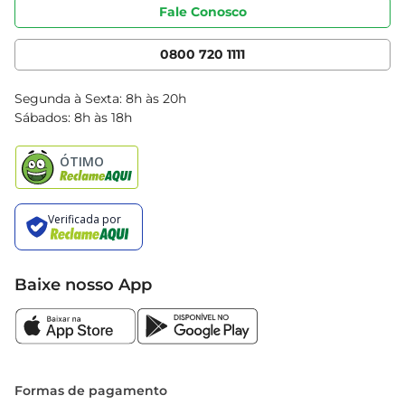
Portal do fornecedor
Código de ética
Fale Conosco
Nossas Lojas
Serviços
Cencosud Media
App Bretas
0800 720 1111
Clube Bretas
Blog Bretas
Segunda à Sexta: 8h às 20h
Black Friday
Sábados: 8h às 18h
Natal
Baixe nosso App
Formas de pagamento