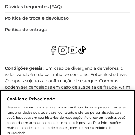
Dúvidas frequentes (FAQ)
Política de troca e devolução
Política de entrega
Condições gerais
: Em caso de divergência de valores, o
valor válido é o do carrinho de compras. Fotos ilustrativas.
Compras sujeitas a confirmação de estoque. Compras
podem ser canceladas em caso de suspeita de fraude. A fim
de garantir o acesso de um maior número de clientes as
Cookies e Privacidade
nossas promoções, a compra de produtos com preços
promocionais poderá ter sua quantidade limitada por
Usamos cookies para melhorar sua experiência de navegação, otimizar as
cliente. Os preços, ofertas e condições são exclusivos para
funcionalidades do site, e trazer conteúdo e ofertas personalizadas para
você, baseadas em seu histórico de navegação. Ao clicar em aceitar, você
o e-commerce e válidos durante o dia de hoje, podendo
concorda em armazenar cookies em seu dispositivo. Para informações
sofrer alterações sem prévia notificação. Proibida a venda
mais detalhadas a respeito de cookies, consulte nossa Política de
de bebidas alcoólicas para menores de 18 anos, conforme
Privacidade.