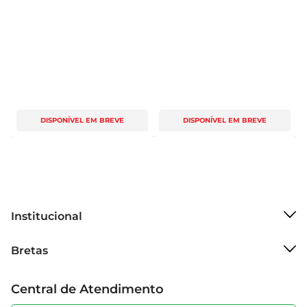
DISPONÍVEL EM BREVE
DISPONÍVEL EM BREVE
Institucional
Sobre o Bretas
Bretas
Grupo Cencosud
Trabalhe conosco
Cartão Bretas
Central de Atendimento
Sobre privacidade
Produtos Bretas