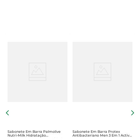
S
N
Sabonete Em Barra Palmolive
Sabonete Em Barra Protex
Nutri-Milk Hidratação
Antibacteriano Men 3 Em 1 Active
Prolongada 85g Com 4 Unidades
Sports -510g Leve 6 Pague -