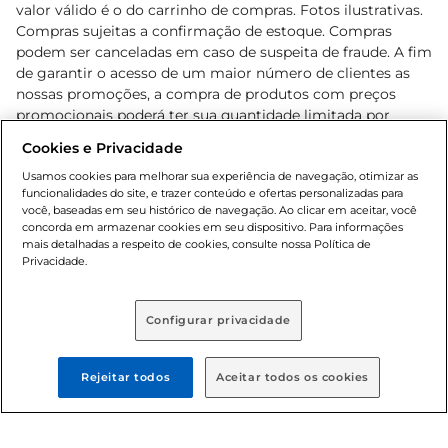
valor válido é o do carrinho de compras. Fotos ilustrativas.
Compras sujeitas a confirmação de estoque. Compras
podem ser canceladas em caso de suspeita de fraude. A fim
de garantir o acesso de um maior número de clientes as
nossas promoções, a compra de produtos com preços
promocionais poderá ter sua quantidade limitada por
cliente. Os preços, ofertas e condições são exclusivos para
Cookies e Privacidade
o e-commerce e válidos durante o dia de hoje, podendo
sofrer alterações sem prévia notificação. Proibida a venda
Usamos cookies para melhorar sua experiência de navegação, otimizar as
funcionalidades do site, e trazer conteúdo e ofertas personalizadas para
de bebidas alcoólicas para menores de 18 anos, conforme
você, baseadas em seu histórico de navegação. Ao clicar em aceitar, você
Lei n.º 8069/90, art. 81, inciso II (Estatuto da Criança e do
concorda em armazenar cookies em seu dispositivo. Para informações
Adolescente). Preços e condições exclusivos para o
mais detalhadas a respeito de cookies, consulte nossa Política de
, podendo sofrer alterações sem aviso
Privacidade.
www.bretas.com.br
prévio. O valor mínimo para as compras on-line é de R$
80,00.
Configurar privacidade
© 2025 Copyright. Todos os direitos
reservados Bretas.
Rejeitar todos
Aceitar todos os cookies
Cencosud Brasil Comercial SA.CNPJ sob n°