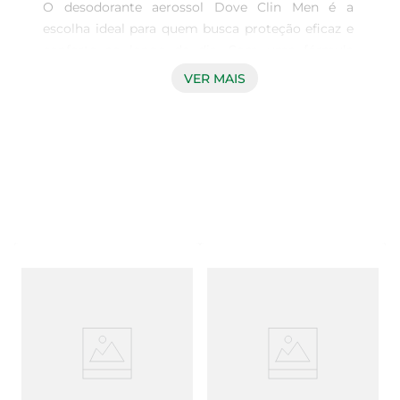
O desodorante aerossol Dove Clin Men é a 
escolha ideal para quem busca proteção eficaz e 
conforto ao longo do dia. Com uma fórmula 
especialmente desenvolvida para a pele 
VER MAIS
masculina, ele oferece uma sensação de frescor e 
segurança, mantendo odores indesejados 
afastados mesmo nas situações mais 
desafiadoras. Sua aplicação prática e rápida 
garante que você esteja sempre preparado para 
enfrentar o dia com confiança.

Fórmula Suave e Eficaz  

Este desodorante combina a eficácia de uma 
proteção antitranspirante com a suavidade que a 
pele masculina merece. Enriquecido com 
ingredientes que cuidam da pele, ele minimiza a 
irritação e proporciona uma sensação de maciez. 
Ideal para todos os tipos de pele, o Dove Clin Men 
é a escolha perfeita para quem valoriza não 