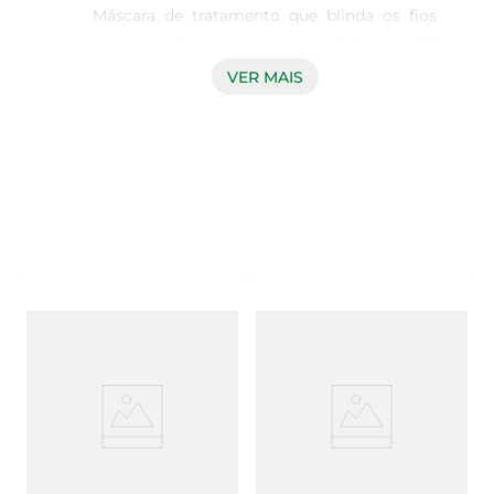
	Máscara de tratamento que blinda os fios 
com exclusivas lamelas para um cabelo com 7X 
mais brilho desde o primeiro uso* e efeito 
VER MAIS
reflexivo

	Com a revolucionária tecnologia Lamelar 
combinada com exclusivo blend de óleos, 
proporciona nutrição superior imediata e uma 
correção instantânea das irregularidades 
capilares para cabelos com brilho

	A Máscara de Tratamento TRESemmé Brilho 
Lamelar garante o efeito gloss na sua máxima 
intensidade

	A linha TRESemmé Brilho Lamelar 
proporciona nutrição e brilho intenso aos fios

	Tratamento inovador de salão, sem pesar os 
fios. Para todos os tipos de cabelos

Conheça a nova linha TRESemmé Brilho Lamelar 
para cabelos com efeito gloss em sua máxima 