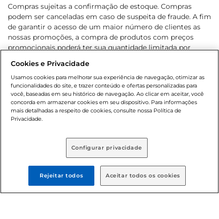
Compras sujeitas a confirmação de estoque. Compras
podem ser canceladas em caso de suspeita de fraude. A fim
de garantir o acesso de um maior número de clientes as
nossas promoções, a compra de produtos com preços
promocionais poderá ter sua quantidade limitada por
cliente. Os preços, ofertas e condições são exclusivos para
Cookies e Privacidade
o e-commerce e válidos durante o dia de hoje, podendo
sofrer alterações sem prévia notificação. Proibida a venda
Usamos cookies para melhorar sua experiência de navegação, otimizar as
funcionalidades do site, e trazer conteúdo e ofertas personalizadas para
de bebidas alcoólicas para menores de 18 anos, conforme
você, baseadas em seu histórico de navegação. Ao clicar em aceitar, você
Lei n.º 8069/90, art. 81, inciso II (Estatuto da Criança e do
concorda em armazenar cookies em seu dispositivo. Para informações
Adolescente). Preços e condições exclusivos para o
mais detalhadas a respeito de cookies, consulte nossa Política de
, podendo sofrer alterações sem aviso
Privacidade.
www.bretas.com.br
prévio. O valor mínimo para as compras on-line é de R$
80,00.
Configurar privacidade
© 2025 Copyright. Todos os direitos
reservados Bretas.
Rejeitar todos
Aceitar todos os cookies
Cencosud Brasil Comercial SA.CNPJ sob n°
39.346.861/0350-38 . Sediada na Av. das Nações Unidas,