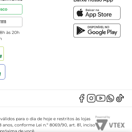
osco
1111
 8h às 20h
h
álidos para o dia de hoje e restritos às lojas
anos, conforme Lei n.º 8069/90, art. 81, inciso
s próxima de você.