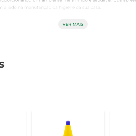
, proporcionando um ambiente mais limpo e saudável. Sua apre
aliado na manutenção da higiene da sua casa.

VER MAIS
 destaca pelo seu agradável aroma floral. Ao utilizar o produ
mais prazerosa. É ideal para quem valoriza um lar que não ap
s
ies, incluindo pisos, azulejos, e até mesmo móveis. Sua versati
 comuns, garantindo uma limpeza completa e eficaz. O Limp
.

ar o produto diretamente na superfície desejada ou em um pan
o produto agir por alguns minutos antes de limpar. Assim, você g
rigorosos padrões de qualidade, assegurando que você tenha