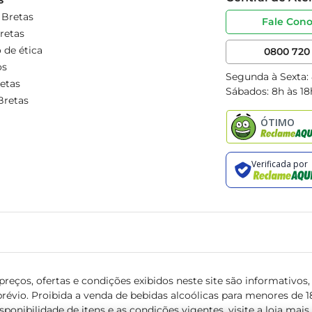
 Bretas
Fale Con
retas
 de ética
0800 720 
os
Segunda à Sexta:
etas
Sábados: 8h às 18
Bretas
reços, ofertas e condições exibidos neste site são informativos, v
révio. Proibida a venda de bebidas alcoólicas para menores de 18 
isponibilidade de itens e as condições vigentes, visite a loja mai