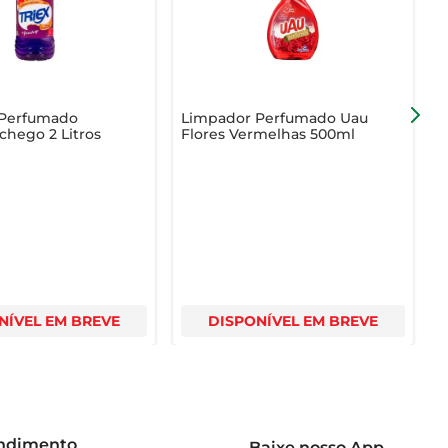
apenas um produto de limpeza, mas uma experiência 
 Perfumado
Limpador Perfumado Uau
L
chego 2 Litros
Flores Vermelhas 500ml
C
NÍVEL EM BREVE
DISPONÍVEL EM BREVE
endimento
Baixe nosso App