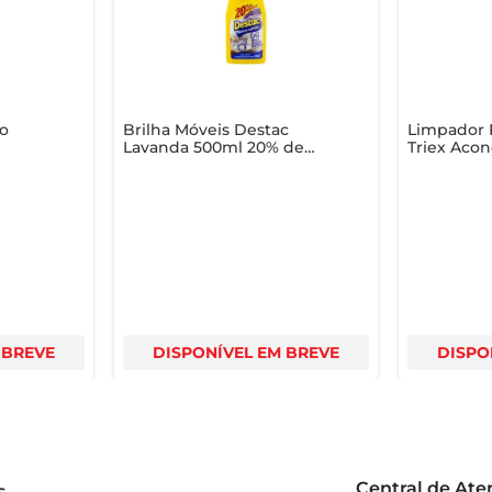
 uma escolha popular entre os consumidores que buscam não 
o
Brilha Móveis Destac
Limpador
Lavanda 500ml 20% de
Triex Acon
Desconto
 BREVE
DISPONÍVEL EM BREVE
DISPO
Central de At
s