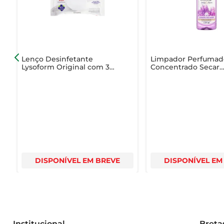
combinação de eficácia e aroma agradável faz dele
completa.
Lenço Desinfetante
Limpador Perfumad
Lysoform Original com 36
Concentrado Secar
Unidades
Limpeza & Perfume
Lavandados Alpes
Squeeze 120ml
DISPONÍVEL EM BREVE
DISPONÍVEL EM
Institucional
Breta