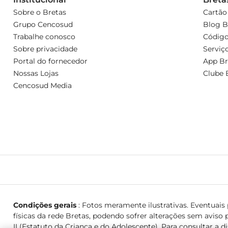
Sobre o Bretas
Cartão
Grupo Cencosud
Blog B
Trabalhe conosco
Código
Sobre privacidade
Serviç
Portal do fornecedor
App Br
Nossas Lojas
Clube 
Cencosud Media
Condições gerais
: Fotos meramente ilustrativas. Eventuais p
físicas da rede Bretas, podendo sofrer alterações sem aviso p
II (Estatuto da Criança e do Adolescente). Para consultar a d