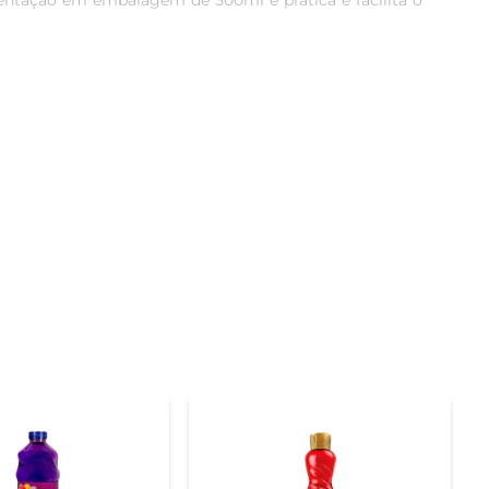
sentação em embalagem de 500ml é prática e facilita o 
to, você não apenas limpa, mas também deixa um perfume 
enas esteja limpo, mas que também exale frescor e bem-
lidade permite que você utilize o produto em diferentes 
ador Multiuso Veja Gold é perfeito para quem busca 
o limpo. Em seguida, esfregue suavemente e enxágue se 
arante uma limpeza profunda e eficiente.

 um produto confiável em sua rotina de limpeza. A 