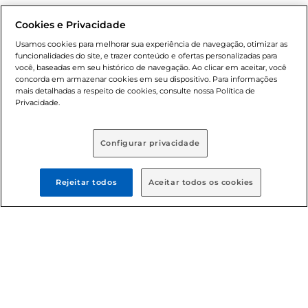
nossas promoções, a compra de produtos com preços
promocionais poderá ter sua quantidade limitada por
Cookies e Privacidade
cliente. Os preços, ofertas e condições são exclusivos para
Usamos cookies para melhorar sua experiência de navegação, otimizar as
o e-commerce e válidos durante o dia de hoje, podendo
funcionalidades do site, e trazer conteúdo e ofertas personalizadas para
sofrer alterações sem prévia notificação. Proibida a venda
você, baseadas em seu histórico de navegação. Ao clicar em aceitar, você
concorda em armazenar cookies em seu dispositivo. Para informações
de bebidas alcoólicas para menores de 18 anos, conforme
mais detalhadas a respeito de cookies, consulte nossa Política de
Lei n.º 8069/90, art. 81, inciso II (Estatuto da Criança e do
Privacidade.
Adolescente). Preços e condições exclusivos para o
, podendo sofrer alterações sem aviso
www.bretas.com.br
prévio. O valor mínimo para as compras on-line é de R$
Configurar privacidade
80,00.
Rejeitar todos
Aceitar todos os cookies
© 2025 Copyright. Todos os direitos
reservados Bretas.
Cencosud Brasil Comercial SA.CNPJ sob n°
39.346.861/0350-38 . Sediada na Av. das Nações Unidas,