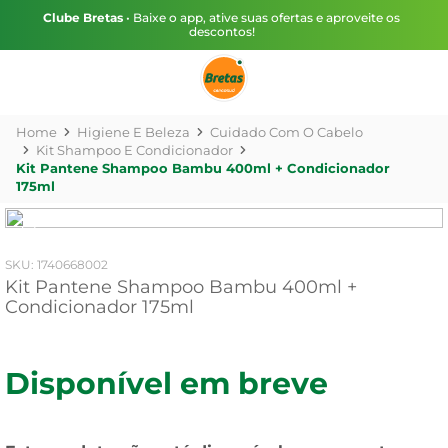
Clube Bretas
• Baixe o app, ative suas ofertas e aproveite os
descontos!
Higiene E Beleza
Cuidado Com O Cabelo
Kit Shampoo E Condicionador
Kit Pantene Shampoo Bambu 400ml + Condicionador
175ml
:
1740668002
Kit Pantene Shampoo Bambu 400ml +
Condicionador 175ml
Disponível em breve