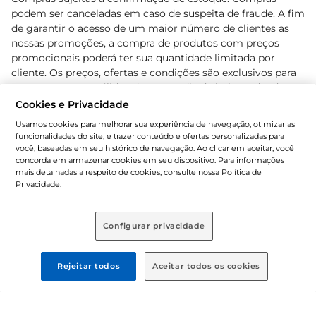
podem ser canceladas em caso de suspeita de fraude. A fim
de garantir o acesso de um maior número de clientes as
nossas promoções, a compra de produtos com preços
promocionais poderá ter sua quantidade limitada por
cliente. Os preços, ofertas e condições são exclusivos para
o e-commerce e válidos durante o dia de hoje, podendo
sofrer alterações sem prévia notificação. Proibida a venda
Cookies e Privacidade
de bebidas alcoólicas para menores de 18 anos, conforme
Usamos cookies para melhorar sua experiência de navegação, otimizar as
Lei n.º 8069/90, art. 81, inciso II (Estatuto da Criança e do
funcionalidades do site, e trazer conteúdo e ofertas personalizadas para
Adolescente). Preços e condições exclusivos para o
você, baseadas em seu histórico de navegação. Ao clicar em aceitar, você
concorda em armazenar cookies em seu dispositivo. Para informações
, podendo sofrer alterações sem aviso
www.bretas.com.br
mais detalhadas a respeito de cookies, consulte nossa Política de
prévio. O valor mínimo para as compras on-line é de R$
Privacidade.
80,00.
Configurar privacidade
© 2025 Copyright. Todos os direitos
reservados Bretas.
Rejeitar todos
Aceitar todos os cookies