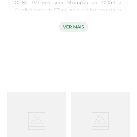
O Kit Pantene com Shampoo de 400ml e 
Condicionador de 175ml, enriquecido com extrato 
de bambu, oferece uma experiência completa de 
cuidado capilar. Ideal para quem busca 
VER MAIS
hidratação profunda e fortalecimento dos fios, 
este kit é uma excelente escolha para manter a 
saúde e a beleza do cabelo. O shampoo limpa 
suavemente, removendo impurezas, enquanto o 
condicionador proporciona maciez e brilho, 
resultando em cabelos mais saudáveis e radiantes.

Tecnologia Avançada para Resultados Visíveis  

A fórmula do shampoo e do condicionador 
Pantene é desenvolvida com tecnologia que atua 
na estrutura do cabelo, promovendo a reparação 
e a proteção contra danos. O extrato de bambu, 
conhecido por suas propriedades nutritivas, ajuda 
a fortalecer os fios, tornando-os mais resistentes 
à quebra. Com o uso contínuo, é possível notar 