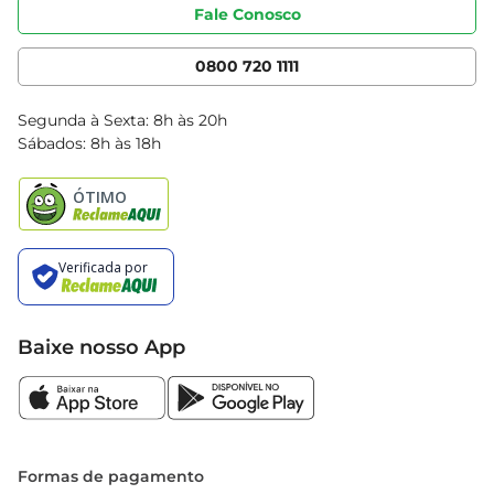
Portal do fornecedor
Código de ética
Fale Conosco
Nossas Lojas
Serviços
Cencosud Media
App Bretas
0800 720 1111
Clube Bretas
Blog Bretas
Segunda à Sexta: 8h às 20h
Black Friday
Sábados: 8h às 18h
Natal
Baixe nosso App
Formas de pagamento