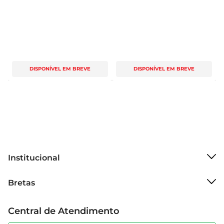
DISPONÍVEL EM BREVE
DISPONÍVEL EM BREVE
Institucional
Sobre o Bretas
Bretas
Grupo Cencosud
Trabalhe conosco
Cartão Bretas
Central de Atendimento
Sobre privacidade
Produtos Bretas