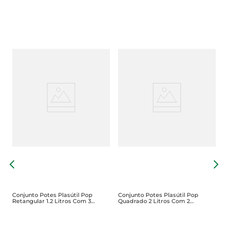
P
M
Conjunto Potes Plasútil Pop
Conjunto Potes Plasútil Pop
Retangular 1.2 Litros Com 3
Quadrado 2 Litros Com 2
Unidades
Unidades