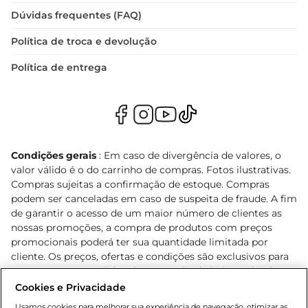
Dúvidas frequentes (FAQ)
Política de troca e devolução
Política de entrega
Condições gerais
: Em caso de divergência de valores, o
valor válido é o do carrinho de compras. Fotos ilustrativas.
Compras sujeitas a confirmação de estoque. Compras
podem ser canceladas em caso de suspeita de fraude. A fim
de garantir o acesso de um maior número de clientes as
nossas promoções, a compra de produtos com preços
promocionais poderá ter sua quantidade limitada por
cliente. Os preços, ofertas e condições são exclusivos para
o e-commerce e válidos durante o dia de hoje, podendo
sofrer alterações sem prévia notificação. Proibida a venda
Cookies e Privacidade
de bebidas alcoólicas para menores de 18 anos, conforme
Usamos cookies para melhorar sua experiência de navegação, otimizar as