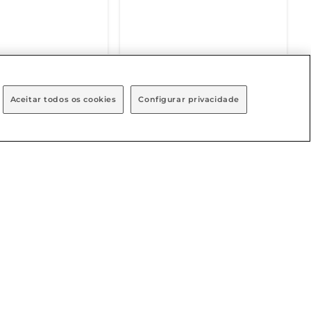
NÍVEL EM BREVE
DISPONÍVEL EM BREVE
Aceitar todos os cookies
Configurar privacidade
endimento
Baixe nosso App
osco
1111
 8h às 20h
h