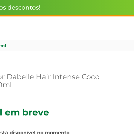
 os descontos!
0ml
r Dabelle Hair Intense Coco
0ml
l em breve
está disponível no momento