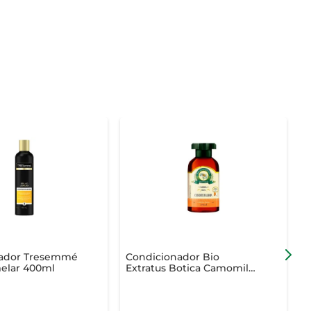
ador Tresemmé
Condicionador Bio
C
melar 400ml
Extratus Botica Camomila
E
270ml