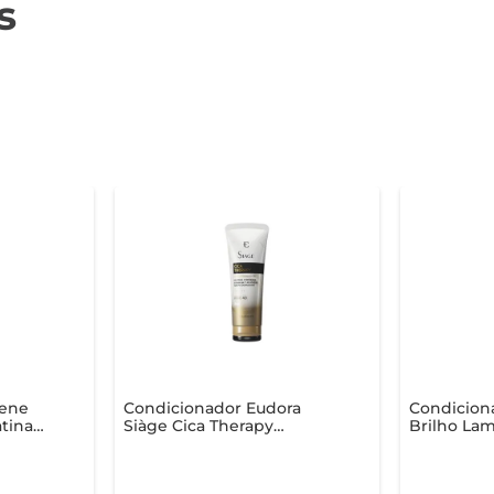
s
tene
Condicionador Eudora
Condicion
atina
Siàge Cica Therapy
Brilho La
510ml
Bisnaga 200ml