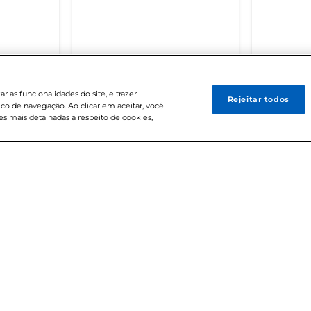
 BREVE
DISPONÍVEL EM BREVE
DISPO
 as funcionalidades do site, e trazer
Rejeitar todos
ico de navegação. Ao clicar em aceitar, você
s mais detalhadas a respeito de cookies,
Central de At
s
 Bretas
Fale Con
retas
 de ética
0800 720 
os
Segunda à Sexta:
etas
Sábados: 8h às 18
Bretas