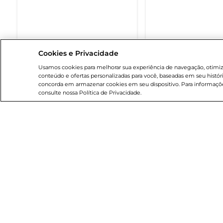
Cookies e Privacidade
DISPONÍVEL EM BREVE
DISPONÍVEL EM
Usamos cookies para melhorar sua experiência de navegação, otimizar
conteúdo e ofertas personalizadas para você, baseadas em seu histór
concorda em armazenar cookies em seu dispositivo. Para informaçõe
consulte nossa Política de Privacidade.
Institucional
Breta
Sobre o Bretas
Cartão
Grupo Cencosud
Blog B
Trabalhe conosco
Código
Sobre privacidade
Serviç
Portal do fornecedor
App Br
Nossas Lojas
Clube 
Cencosud Media