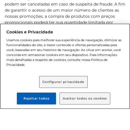
podem ser canceladas em caso de suspeita de fraude. A fim
de garantir o acesso de um maior número de clientes as
nossas promoções, a compra de produtos com preços
promocionais poderá ter sua quantidade limitada por
cliente. Os preços, ofertas e condições são exclusivos para
Cookies e Privacidade
o e-commerce e válidos durante o dia de hoje, podendo
sofrer alterações sem prévia notificação. Proibida a venda
Usamos cookies para melhorar sua experiência de navegação, otimizar as
funcionalidades do site, e trazer conteúdo e ofertas personalizadas para
de bebidas alcoólicas para menores de 18 anos, conforme
você, baseadas em seu histórico de navegação. Ao clicar em aceitar, você
Lei n.º 8069/90, art. 81, inciso II (Estatuto da Criança e do
concorda em armazenar cookies em seu dispositivo. Para informações
Adolescente). Preços e condições exclusivos para o
mais detalhadas a respeito de cookies, consulte nossa Política de
, podendo sofrer alterações sem aviso
Privacidade.
www.bretas.com.br
prévio. O valor mínimo para as compras on-line é de R$
80,00.
Configurar privacidade
© 2025 Copyright. Todos os direitos
reservados Bretas.
Rejeitar todos
Aceitar todos os cookies
Cencosud Brasil Comercial SA.CNPJ sob n°
39.346.861/0350-38 . Sediada na Av. das Nações Unidas,