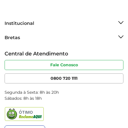
Institucional
Sobre o Bretas
Bretas
Grupo Cencosud
Trabalhe conosco
Cartão Bretas
Central de Atendimento
Sobre privacidade
Produtos Bretas
Portal do fornecedor
Código de ética
Fale Conosco
Nossas Lojas
Serviços
Cencosud Media
App Bretas
0800 720 1111
Clube Bretas
Blog Bretas
Segunda à Sexta: 8h às 20h
Black Friday
Sábados: 8h às 18h
Natal