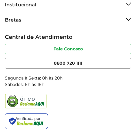
Institucional
Sobre o Bretas
Bretas
Grupo Cencosud
Trabalhe conosco
Cartão Bretas
Central de Atendimento
Sobre privacidade
Produtos Bretas
Portal do fornecedor
Código de ética
Fale Conosco
Nossas Lojas
Serviços
Cencosud Media
App Bretas
0800 720 1111
Clube Bretas
Blog Bretas
Segunda à Sexta: 8h às 20h
Black Friday
Sábados: 8h às 18h
Natal