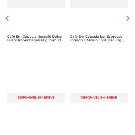
manhã ou um espresso à tarde.

C
Qualidade Melitta  

G
E
A Melitta é uma marca reconhecida pela sua 
G
tradição e compromisso com a qualidade. Cada 
Café Em Cápsula Nescafé Dolce
Café Em Cápsula Lor Espresso
Gusto Kopenhagen 60g Com 10
Torrado E Moído Sontuoso 52g
cápsula é cuidadosamente elaborada para 
Unidades
Com 10Unidades
preservar o frescor do café, garantindo que o 
sabor e o aroma sejam mantidos até o momento 
do preparo. A embalagem é projetada para 
proteger as cápsulas da umidade e da luz, 
assegurando que você tenha sempre um café 
delicioso à disposição.

DISPONÍVEL EM BREVE
DISPONÍVEL EM BREVE
Especificações do Produto  

- Conteúdo: 52g (10 cápsulas)  

- Tipo: Café em cápsulas  

- Compatibilidade: Diversas máquinas de café  

- Sabor: Intenso e encorpado