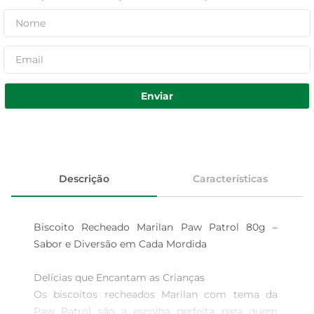
Enviar
Descrição
Características
Biscoito Recheado Marilan Paw Patrol 80g – 
Sabor e Diversão em Cada Mordida

Delícias que Encantam as Crianças  

Os biscoitos recheados Marilan com tema da 
Paw Patrol são a escolha perfeita para quem 