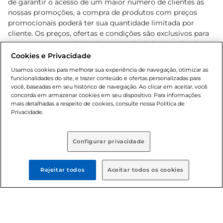
de garantir o acesso de um maior número de clientes as
nossas promoções, a compra de produtos com preços
promocionais poderá ter sua quantidade limitada por
cliente. Os preços, ofertas e condições são exclusivos para
o e-commerce e válidos durante o dia de hoje, podendo
sofrer alterações sem prévia notificação. Proibida a venda
Cookies e Privacidade
de bebidas alcoólicas para menores de 18 anos, conforme
Usamos cookies para melhorar sua experiência de navegação, otimizar as
Lei n.º 8069/90, art. 81, inciso II (Estatuto da Criança e do
funcionalidades do site, e trazer conteúdo e ofertas personalizadas para
Adolescente). Preços e condições exclusivos para o
você, baseadas em seu histórico de navegação. Ao clicar em aceitar, você
concorda em armazenar cookies em seu dispositivo. Para informações
, podendo sofrer alterações sem aviso
www.bretas.com.br
mais detalhadas a respeito de cookies, consulte nossa Política de
prévio. O valor mínimo para as compras on-line é de R$
Privacidade.
80,00.
Configurar privacidade
© 2025 Copyright. Todos os direitos
reservados Bretas.
Rejeitar todos
Aceitar todos os cookies
Cencosud Brasil Comercial SA.CNPJ sob n°
39.346.861/0350-38 . Sediada na Av. das Nações Unidas,