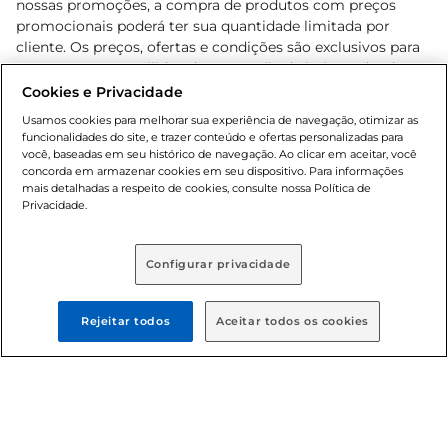
nossas promoções, a compra de produtos com preços
promocionais poderá ter sua quantidade limitada por
cliente. Os preços, ofertas e condições são exclusivos para
o e-commerce e válidos durante o dia de hoje, podendo
sofrer alterações sem prévia notificação. Proibida a venda
Cookies e Privacidade
de bebidas alcoólicas para menores de 18 anos, conforme
Usamos cookies para melhorar sua experiência de navegação, otimizar as
Lei n.º 8069/90, art. 81, inciso II (Estatuto da Criança e do
funcionalidades do site, e trazer conteúdo e ofertas personalizadas para
Adolescente). Preços e condições exclusivos para o
você, baseadas em seu histórico de navegação. Ao clicar em aceitar, você
concorda em armazenar cookies em seu dispositivo. Para informações
, podendo sofrer alterações sem aviso
www.bretas.com.br
mais detalhadas a respeito de cookies, consulte nossa Política de
prévio. O valor mínimo para as compras on-line é de R$
Privacidade.
80,00.
Configurar privacidade
© 2025 Copyright. Todos os direitos
reservados Bretas.
Rejeitar todos
Aceitar todos os cookies
Cencosud Brasil Comercial SA.CNPJ sob n°
39.346.861/0350-38 . Sediada na Av. das Nações Unidas,
12.995, 21º andar, CEP: 04.578-000, Bairro Brooklin Paulista,