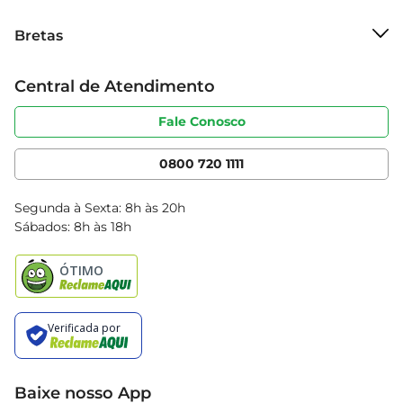
familiares ou até mesmo um lanche no trabalho.
Sobre o Bretas
Bretas
Grupo Cencosud
Trabalhe conosco
Cartão Bretas
Central de Atendimento
Sobre privacidade
Produtos Bretas
Portal do fornecedor
Código de ética
Fale Conosco
Nossas Lojas
Serviços
Cencosud Media
App Bretas
0800 720 1111
Clube Bretas
Blog Bretas
Segunda à Sexta: 8h às 20h
Black Friday
Sábados: 8h às 18h
Natal
Baixe nosso App