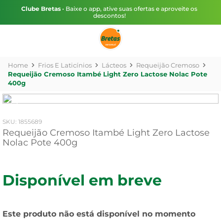
Clube Bretas
• Baixe o app, ative suas ofertas e aproveite os
descontos!
Frios E Laticínios
Lácteos
Requeijão Cremoso
Requeijão Cremoso Itambé Light Zero Lactose Nolac Pote
400g
:
1855689
Requeijão Cremoso Itambé Light Zero Lactose
Nolac Pote 400g
Disponível em breve
Este produto não está disponível no momento