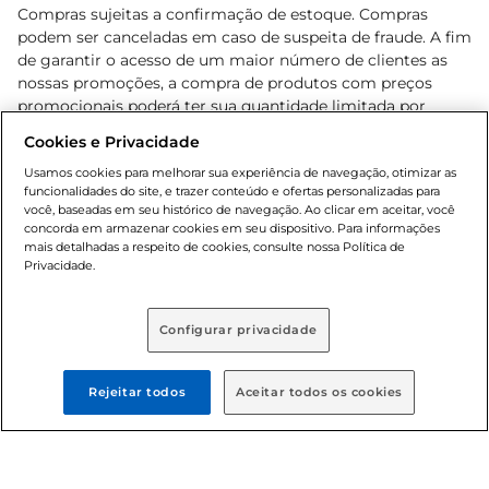
Compras sujeitas a confirmação de estoque. Compras
podem ser canceladas em caso de suspeita de fraude. A fim
de garantir o acesso de um maior número de clientes as
nossas promoções, a compra de produtos com preços
promocionais poderá ter sua quantidade limitada por
cliente. Os preços, ofertas e condições são exclusivos para
Cookies e Privacidade
o e-commerce e válidos durante o dia de hoje, podendo
sofrer alterações sem prévia notificação. Proibida a venda
Usamos cookies para melhorar sua experiência de navegação, otimizar as
funcionalidades do site, e trazer conteúdo e ofertas personalizadas para
de bebidas alcoólicas para menores de 18 anos, conforme
você, baseadas em seu histórico de navegação. Ao clicar em aceitar, você
Lei n.º 8069/90, art. 81, inciso II (Estatuto da Criança e do
concorda em armazenar cookies em seu dispositivo. Para informações
Adolescente). Preços e condições exclusivos para o
mais detalhadas a respeito de cookies, consulte nossa Política de
, podendo sofrer alterações sem aviso
Privacidade.
www.bretas.com.br
prévio. O valor mínimo para as compras on-line é de R$
80,00.
Configurar privacidade
© 2025 Copyright. Todos os direitos
reservados Bretas.
Rejeitar todos
Aceitar todos os cookies
Cencosud Brasil Comercial SA.CNPJ sob n°
39.346.861/0350-38 . Sediada na Av. das Nações Unidas,