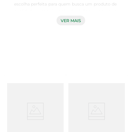
escolha perfeita para quem busca um produto de 
qualidade e sabor inconfundível. Com sua textura 
suave e cremosa, ele se destaca como um 
VER MAIS
ingrediente versátil que pode ser utilizado em 
diversas preparações, desde um simples lanche 
até receitas mais elaboradas. Ideal para 
acompanhar pães, torradas e biscoitos, ele traz 
um toque especial a cada refeição.

Qualidade e Sabor que Encantam  

Produzido com ingredientes selecionados, o 
Requeijão Itambé oferece um sabor autêntico e 
uma cremosidade que derrete na boca. Seu 
equilíbrio entre sabor e textura faz dele um item 
indispensável na geladeira de quem aprecia uma 
boa alimentação. Além disso, é uma opção 
prática para o dia a dia, permitindo que você crie 
pratos deliciosos sem complicações.
