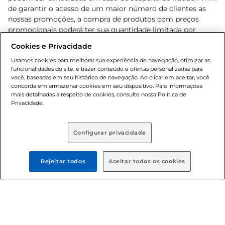
de garantir o acesso de um maior número de clientes as
nossas promoções, a compra de produtos com preços
promocionais poderá ter sua quantidade limitada por
cliente. Os preços, ofertas e condições são exclusivos para
Cookies e Privacidade
o e-commerce e válidos durante o dia de hoje, podendo
sofrer alterações sem prévia notificação. Proibida a venda
Usamos cookies para melhorar sua experiência de navegação, otimizar as
funcionalidades do site, e trazer conteúdo e ofertas personalizadas para
de bebidas alcoólicas para menores de 18 anos, conforme
você, baseadas em seu histórico de navegação. Ao clicar em aceitar, você
Lei n.º 8069/90, art. 81, inciso II (Estatuto da Criança e do
concorda em armazenar cookies em seu dispositivo. Para informações
Adolescente). Preços e condições exclusivos para o
mais detalhadas a respeito de cookies, consulte nossa Política de
, podendo sofrer alterações sem aviso
Privacidade.
www.bretas.com.br
prévio. O valor mínimo para as compras on-line é de R$
80,00.
Configurar privacidade
© 2025 Copyright. Todos os direitos
reservados Bretas.
Rejeitar todos
Aceitar todos os cookies
Cencosud Brasil Comercial SA.CNPJ sob n°
39.346.861/0350-38 . Sediada na Av. das Nações Unidas,
12.995, 21º andar, CEP: 04.578-000, Bairro Brooklin Paulista,