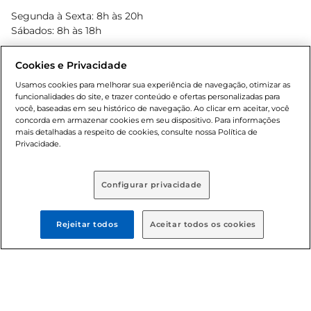
Blog Bretas
Segunda à Sexta: 8h às 20h
Black Friday
Sábados: 8h às 18h
Natal
Cookies e Privacidade
Usamos cookies para melhorar sua experiência de navegação, otimizar as
funcionalidades do site, e trazer conteúdo e ofertas personalizadas para
você, baseadas em seu histórico de navegação. Ao clicar em aceitar, você
concorda em armazenar cookies em seu dispositivo. Para informações
mais detalhadas a respeito de cookies, consulte nossa Política de
Privacidade.
Baixe nosso App
Configurar privacidade
Formas de pagamento
Rejeitar todos
Aceitar todos os cookies
Dúvidas frequentes (FAQ)
Política de troca e devolução
Política de entrega