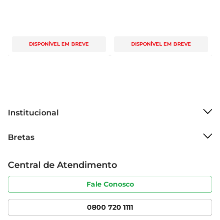
DISPONÍVEL EM BREVE
DISPONÍVEL EM BREVE
Institucional
Sobre o Bretas
Bretas
Grupo Cencosud
Trabalhe conosco
Cartão Bretas
Central de Atendimento
Sobre privacidade
Produtos Bretas
Portal do fornecedor
Código de ética
Fale Conosco
Nossas Lojas
Serviços
Cencosud Media
App Bretas
0800 720 1111
Clube Bretas