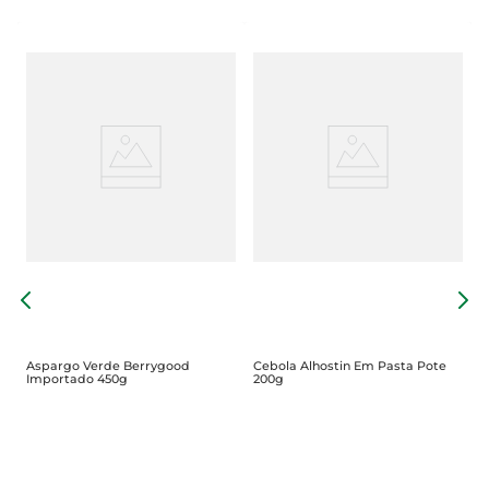
M
Aspargo Verde Berrygood
Cebola Alhostin Em Pasta Pote
Importado 450g
200g