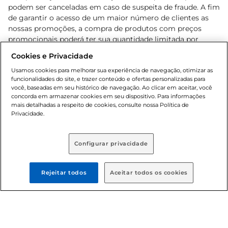
podem ser canceladas em caso de suspeita de fraude. A fim
de garantir o acesso de um maior número de clientes as
nossas promoções, a compra de produtos com preços
promocionais poderá ter sua quantidade limitada por
cliente. Os preços, ofertas e condições são exclusivos para
Cookies e Privacidade
o e-commerce e válidos durante o dia de hoje, podendo
sofrer alterações sem prévia notificação. Proibida a venda
Usamos cookies para melhorar sua experiência de navegação, otimizar as
funcionalidades do site, e trazer conteúdo e ofertas personalizadas para
de bebidas alcoólicas para menores de 18 anos, conforme
você, baseadas em seu histórico de navegação. Ao clicar em aceitar, você
Lei n.º 8069/90, art. 81, inciso II (Estatuto da Criança e do
concorda em armazenar cookies em seu dispositivo. Para informações
Adolescente). Preços e condições exclusivos para o
mais detalhadas a respeito de cookies, consulte nossa Política de
, podendo sofrer alterações sem aviso
Privacidade.
www.bretas.com.br
prévio. O valor mínimo para as compras on-line é de R$
80,00.
Configurar privacidade
© 2025 Copyright. Todos os direitos
reservados Bretas.
Rejeitar todos
Aceitar todos os cookies
Cencosud Brasil Comercial SA.CNPJ sob n°
39.346.861/0350-38 . Sediada na Av. das Nações Unidas,