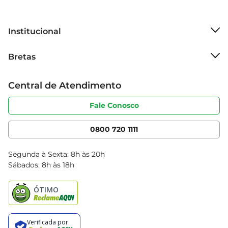
Institucional
Sobre o Bretas
Bretas
Grupo Cencosud
Trabalhe conosco
Cartão Bretas
Central de Atendimento
Sobre privacidade
Produtos Bretas
Portal do fornecedor
Código de ética
Fale Conosco
Nossas Lojas
Serviços
Cencosud Media
App Bretas
0800 720 1111
Clube Bretas
Blog Bretas
Segunda à Sexta: 8h às 20h
Black Friday
Sábados: 8h às 18h
Natal