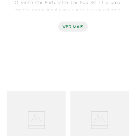
O Vinho Chi Fortunatto Car Sup SC TT é uma 
escolha excepcional para aqueles que apreciam a 
combinação perfeita de sabor e qualidade. Com 
750ml de pura elegância, este vinho é ideal para 
VER MAIS
acompanhar momentos especiais ou para 
enriquecer o dia a dia com um toque de 
sofisticação. Sua composição cuidadosamente 
elaborada proporciona uma experiência sensorial 
única, que agrada tanto os paladares mais 
exigentes quanto os iniciantes no mundo dos 
vinhos.

Características do Vinho

Este vinho se destaca por seu aroma envolvente 
e sabor equilibrado. Com notas frutadas que 
remetem a frutas vermelhas maduras, ele traz 
uma leveza que se harmoniza perfeitamente com 
pratos variados. A acidez controlada e os taninos 
suaves garantem um final de boca agradável, 