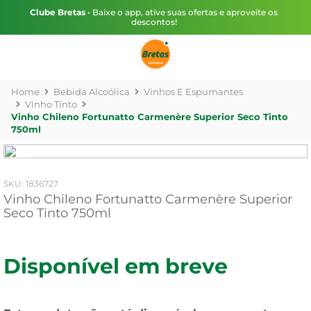
Clube Bretas
• Baixe o app, ative suas ofertas e aproveite os
descontos!
Bebida Alcoólica
Vinhos E Espumantes
Vinho Tinto
Vinho Chileno Fortunatto Carmenère Superior Seco Tinto
750ml
:
1836727
Vinho Chileno Fortunatto Carmenère Superior
Seco Tinto 750ml
Disponível em breve