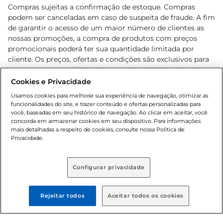
Compras sujeitas a confirmação de estoque. Compras
podem ser canceladas em caso de suspeita de fraude. A fim
de garantir o acesso de um maior número de clientes as
nossas promoções, a compra de produtos com preços
promocionais poderá ter sua quantidade limitada por
cliente. Os preços, ofertas e condições são exclusivos para
o e-commerce e válidos durante o dia de hoje, podendo
sofrer alterações sem prévia notificação. Proibida a venda
Cookies e Privacidade
de bebidas alcoólicas para menores de 18 anos, conforme
Usamos cookies para melhorar sua experiência de navegação, otimizar as
Lei n.º 8069/90, art. 81, inciso II (Estatuto da Criança e do
funcionalidades do site, e trazer conteúdo e ofertas personalizadas para
Adolescente). Preços e condições exclusivos para o
você, baseadas em seu histórico de navegação. Ao clicar em aceitar, você
concorda em armazenar cookies em seu dispositivo. Para informações
, podendo sofrer alterações sem aviso
www.bretas.com.br
mais detalhadas a respeito de cookies, consulte nossa Política de
prévio. O valor mínimo para as compras on-line é de R$
Privacidade.
80,00.
Configurar privacidade
© 2025 Copyright. Todos os direitos
reservados Bretas.
Rejeitar todos
Aceitar todos os cookies