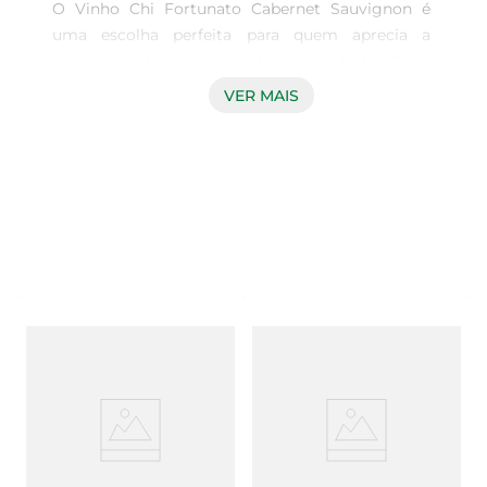
O Vinho Chi Fortunato Cabernet Sauvignon é 
uma escolha perfeita para quem aprecia a 
complexidade e a riqueza dos vinhos tintos. Com 
um corpo encorpado e taninos suaves, este vinho 
VER MAIS
proporciona uma experiência sensorial que 
encanta o paladar. Ideal para acompanhar 
momentos especiais ou para desfrutar em uma 
refeição, ele se destaca pela sua versatilidade.

Notas de Degustação  

Ao servir, o Chi Fortunato revela aromas intensos 
de frutas vermelhas, como cerejas e ameixas, 
combinados com sutis toques de especiarias e 
baunilha. Na boca, a harmonia entre acidez e 
doçura é notável, resultando em um final longo e 
agradável que convida a mais um gole. Este 
vinho é uma verdadeira celebração de sabores 
que se complementam, tornando cada taça uma 
nova descoberta.
