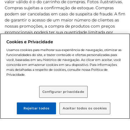
valor válido é o do carrinho de compras. Fotos ilustrativas.
Compras sujeitas a confirmação de estoque. Compras
podem ser canceladas em caso de suspeita de fraude. A fim
de garantir o acesso de um maior número de clientes as
nossas promoções, a compra de produtos com preços
promocionais poderá ter sua quantidade limitada por
cliente. Os preços, ofertas e condições são exclusivos para
Cookies e Privacidade
o e-commerce e válidos durante o dia de hoje, podendo
sofrer alterações sem prévia notificação. Proibida a venda
Usamos cookies para melhorar sua experiência de navegação, otimizar as
funcionalidades do site, e trazer conteúdo e ofertas personalizadas para
de bebidas alcoólicas para menores de 18 anos, conforme
você, baseadas em seu histórico de navegação. Ao clicar em aceitar, você
Lei n.º 8069/90, art. 81, inciso II (Estatuto da Criança e do
concorda em armazenar cookies em seu dispositivo. Para informações
Adolescente). Preços e condições exclusivos para o
mais detalhadas a respeito de cookies, consulte nossa Política de
, podendo sofrer alterações sem aviso
Privacidade.
www.bretas.com.br
prévio. O valor mínimo para as compras on-line é de R$
80,00.
Configurar privacidade
© 2025 Copyright. Todos os direitos
reservados Bretas.
Rejeitar todos
Aceitar todos os cookies
Cencosud Brasil Comercial SA.CNPJ sob n°