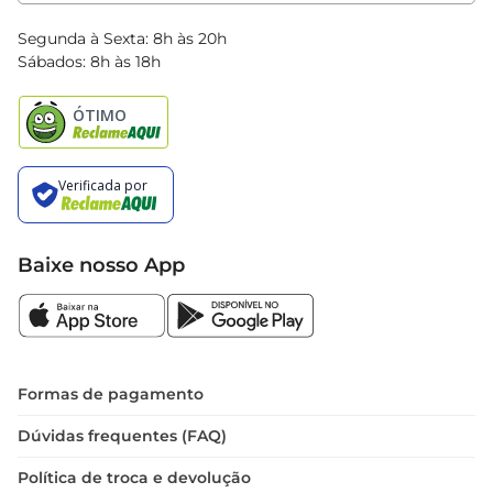
Clube Bretas
Blog Bretas
Segunda à Sexta: 8h às 20h
Black Friday
Sábados: 8h às 18h
Natal
Baixe nosso App
Formas de pagamento
Dúvidas frequentes (FAQ)
Política de troca e devolução