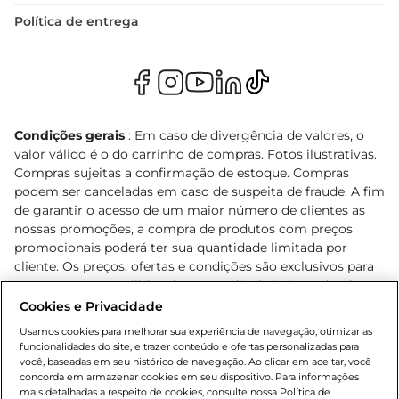
Política de entrega
Condições gerais
: Em caso de divergência de valores, o
valor válido é o do carrinho de compras. Fotos ilustrativas.
Compras sujeitas a confirmação de estoque. Compras
podem ser canceladas em caso de suspeita de fraude. A fim
de garantir o acesso de um maior número de clientes as
nossas promoções, a compra de produtos com preços
promocionais poderá ter sua quantidade limitada por
cliente. Os preços, ofertas e condições são exclusivos para
o e-commerce e válidos durante o dia de hoje, podendo
sofrer alterações sem prévia notificação. Proibida a venda
Cookies e Privacidade
de bebidas alcoólicas para menores de 18 anos, conforme
Usamos cookies para melhorar sua experiência de navegação, otimizar as
Lei n.º 8069/90, art. 81, inciso II (Estatuto da Criança e do
funcionalidades do site, e trazer conteúdo e ofertas personalizadas para
Adolescente). Preços e condições exclusivos para o
você, baseadas em seu histórico de navegação. Ao clicar em aceitar, você
concorda em armazenar cookies em seu dispositivo. Para informações
, podendo sofrer alterações sem aviso
www.bretas.com.br
mais detalhadas a respeito de cookies, consulte nossa Política de
prévio. O valor mínimo para as compras on-line é de R$