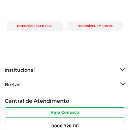
DISPONÍVEL EM BREVE
DISPONÍVEL EM BREVE
Institucional
Sobre o Bretas
Bretas
Grupo Cencosud
Trabalhe conosco
Cartão Bretas
Central de Atendimento
Sobre privacidade
Produtos Bretas
Portal do fornecedor
Código de ética
Fale Conosco
Nossas Lojas
Serviços
Cencosud Media
App Bretas
0800 720 1111