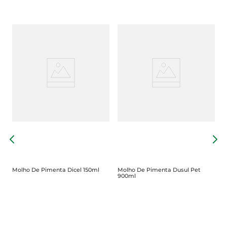
M
P
Molho De Pimenta Dicel 150ml
Molho De Pimenta Dusul Pet
900ml