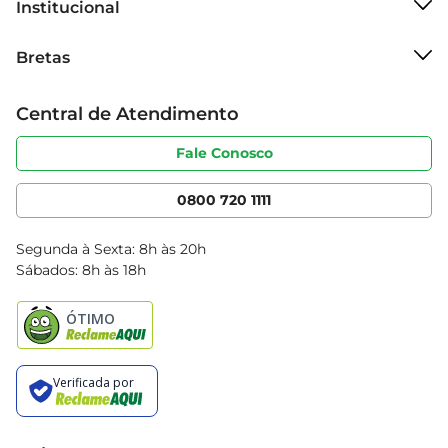
Institucional
Sobre o Bretas
Bretas
Grupo Cencosud
Trabalhe conosco
Cartão Bretas
Central de Atendimento
Sobre privacidade
Produtos Bretas
Portal do fornecedor
Código de ética
Fale Conosco
Nossas Lojas
Serviços
Cencosud Media
App Bretas
0800 720 1111
Clube Bretas
Blog Bretas
Segunda à Sexta: 8h às 20h
Black Friday
Sábados: 8h às 18h
Natal