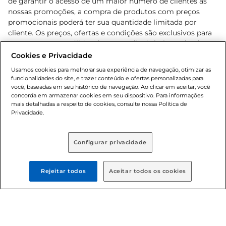
de garantir o acesso de um maior número de clientes as
nossas promoções, a compra de produtos com preços
promocionais poderá ter sua quantidade limitada por
cliente. Os preços, ofertas e condições são exclusivos para
o e-commerce e válidos durante o dia de hoje, podendo
sofrer alterações sem prévia notificação. Proibida a venda
Cookies e Privacidade
de bebidas alcoólicas para menores de 18 anos, conforme
Usamos cookies para melhorar sua experiência de navegação, otimizar as
Lei n.º 8069/90, art. 81, inciso II (Estatuto da Criança e do
funcionalidades do site, e trazer conteúdo e ofertas personalizadas para
Adolescente). Preços e condições exclusivos para o
você, baseadas em seu histórico de navegação. Ao clicar em aceitar, você
concorda em armazenar cookies em seu dispositivo. Para informações
, podendo sofrer alterações sem aviso
www.bretas.com.br
mais detalhadas a respeito de cookies, consulte nossa Política de
prévio. O valor mínimo para as compras on-line é de R$
Privacidade.
80,00.
Configurar privacidade
© 2025 Copyright. Todos os direitos
reservados Bretas.
Rejeitar todos
Aceitar todos os cookies
Cencosud Brasil Comercial SA.CNPJ sob n°
39.346.861/0350-38 . Sediada na Av. das Nações Unidas,