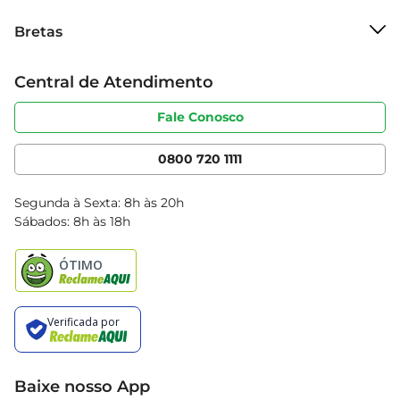
momentos de alegria e descontração.
Sobre o Bretas
Bretas
Grupo Cencosud
Trabalhe conosco
Cartão Bretas
Central de Atendimento
Sobre privacidade
Produtos Bretas
Portal do fornecedor
Código de ética
Fale Conosco
Nossas Lojas
Serviços
Cencosud Media
App Bretas
0800 720 1111
Clube Bretas
Blog Bretas
Segunda à Sexta: 8h às 20h
Black Friday
Sábados: 8h às 18h
Natal
Baixe nosso App