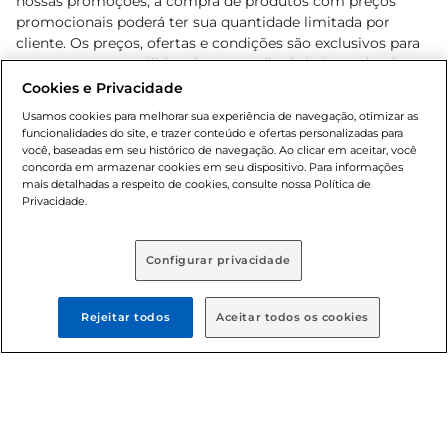
nossas promoções, a compra de produtos com preços
promocionais poderá ter sua quantidade limitada por
cliente. Os preços, ofertas e condições são exclusivos para
o e-commerce e válidos durante o dia de hoje, podendo
sofrer alterações sem prévia notificação. Proibida a venda
Cookies e Privacidade
de bebidas alcoólicas para menores de 18 anos, conforme
Usamos cookies para melhorar sua experiência de navegação, otimizar as
Lei n.º 8069/90, art. 81, inciso II (Estatuto da Criança e do
funcionalidades do site, e trazer conteúdo e ofertas personalizadas para
Adolescente). Preços e condições exclusivos para o
você, baseadas em seu histórico de navegação. Ao clicar em aceitar, você
concorda em armazenar cookies em seu dispositivo. Para informações
, podendo sofrer alterações sem aviso
www.bretas.com.br
mais detalhadas a respeito de cookies, consulte nossa Política de
prévio. O valor mínimo para as compras on-line é de R$
Privacidade.
80,00.
Configurar privacidade
© 2025 Copyright. Todos os direitos
reservados Bretas.
Rejeitar todos
Aceitar todos os cookies
Cencosud Brasil Comercial SA.CNPJ sob n°
39.346.861/0350-38 . Sediada na Av. das Nações Unidas,
12.995, 21º andar, CEP: 04.578-000, Bairro Brooklin Paulista,