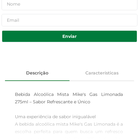
Enviar
Descrição
Características
Bebida Alcoólica Mista Mike's Gas Limonada 
275ml – Sabor Refrescante e Único

Uma experiência de sabor inigualável  

A bebida alcoólica mista Mike's Gas Limonada é a 
escolha perfeita para quem busca um refresco 