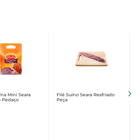
ína Mini Seara
Filé Suíno Seara Resfriado
S
 Pedaço
Peça
B