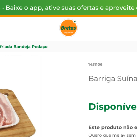
s
• Baixe o app, ative suas ofertas e aproveite
sfriada Bandeja Pedaço
1451106
Barriga Suín
Disponíve
Este produto não 
Quero que me avisem q