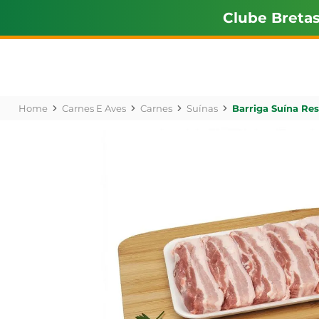
Clube Breta
Carnes E Aves
Carnes
Suínas
Barriga Suína Re