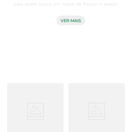
para quem busca um toque de frescor e leveza 
em suas celebrações. Com 750ml de puro sabor, 
este vinho frisante é perfeito para acompanhar 
VER MAIS
momentos especiais, seja em um jantar com 
amigos ou em uma comemoração em família. 
Sua efervescência delicada proporciona uma 
sensação de vivacidade, tornando cada gole uma 
experiência única.

Características e sabor

Este vinho apresenta notas frutadas que se 
destacam, trazendo um equilíbrio entre doçura e 
acidez. A combinação de uvas selecionadas 
resulta em um perfil gustativo que agrada a 
diversos paladares. Ideal para ser servido bem 
gelado, o Vinho Nac Frisante Catafesta é uma 
excelente opção para quem aprecia bebidas leves 
e refrescantes. Sua versatilidade permite 
harmonizações com pratos variados, desde 