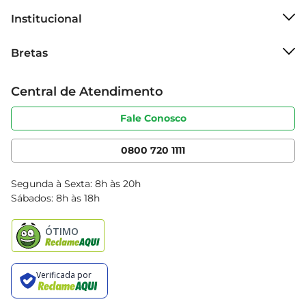
Institucional
Sobre o Bretas
Bretas
Grupo Cencosud
Trabalhe conosco
Cartão Bretas
Central de Atendimento
Sobre privacidade
Produtos Bretas
Portal do fornecedor
Código de ética
Fale Conosco
Nossas Lojas
Serviços
Cencosud Media
App Bretas
0800 720 1111
Clube Bretas
Blog Bretas
Segunda à Sexta: 8h às 20h
Black Friday
Sábados: 8h às 18h
Natal