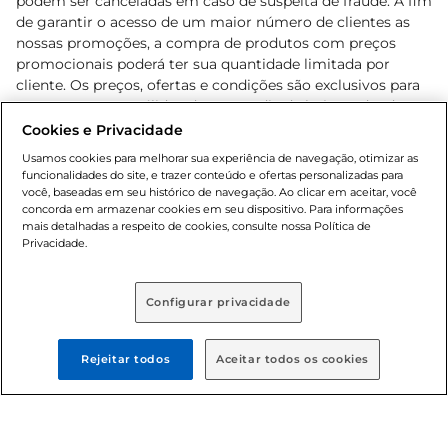
podem ser canceladas em caso de suspeita de fraude. A fim
de garantir o acesso de um maior número de clientes as
nossas promoções, a compra de produtos com preços
promocionais poderá ter sua quantidade limitada por
cliente. Os preços, ofertas e condições são exclusivos para
o e-commerce e válidos durante o dia de hoje, podendo
sofrer alterações sem prévia notificação. Proibida a venda
Cookies e Privacidade
de bebidas alcoólicas para menores de 18 anos, conforme
Usamos cookies para melhorar sua experiência de navegação, otimizar as
Lei n.º 8069/90, art. 81, inciso II (Estatuto da Criança e do
funcionalidades do site, e trazer conteúdo e ofertas personalizadas para
Adolescente). Preços e condições exclusivos para o
você, baseadas em seu histórico de navegação. Ao clicar em aceitar, você
concorda em armazenar cookies em seu dispositivo. Para informações
, podendo sofrer alterações sem aviso
www.bretas.com.br
mais detalhadas a respeito de cookies, consulte nossa Política de
prévio. O valor mínimo para as compras on-line é de R$
Privacidade.
80,00.
Configurar privacidade
© 2025 Copyright. Todos os direitos
reservados Bretas.
Rejeitar todos
Aceitar todos os cookies
Cencosud Brasil Comercial SA.CNPJ sob n°