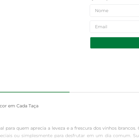
cor em Cada Taça

al para quem aprecia a leveza e a frescura dos vinhos brancos
peciais ou simplesmente para desfrutar em um dia comum. Su