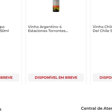
mpo
Vinho Argentino 4
Vinho Chi
750ml
Estaciones Torrontes
Del Chile 
Summer Branco 750ml
Blanc 750
 BREVE
DISPONÍVEL EM BREVE
DISPO
Central de At
s