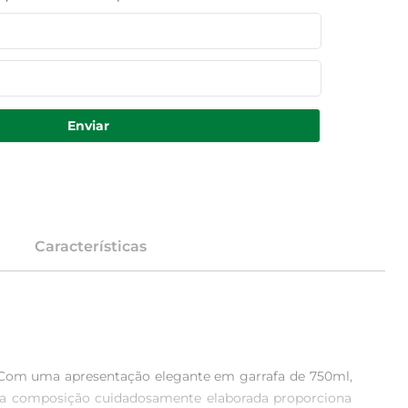
Enviar
Características
. Com uma apresentação elegante em garrafa de 750ml, 
a composição cuidadosamente elaborada proporciona 