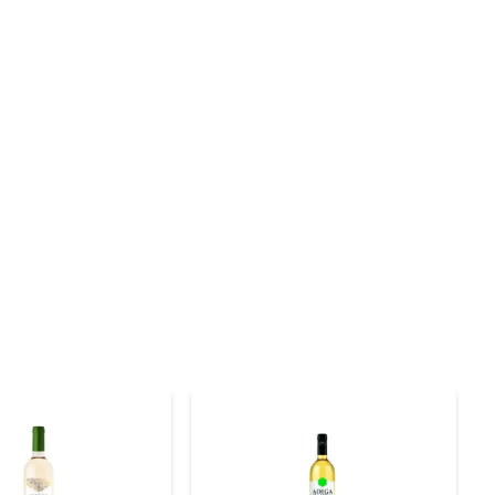
idez equilibrada, ele se torna uma opção versátil para 
o uma escolha refrescante, ideal para ser servido bem 
 uma temperatura entre 8°C e 10°C. Essa temperatura 
s com amigos, jantares românticos ou celebrações em 
fa. Com 750ml, é ideal para compartilhar ou para uma 
nte para qualquer ocasião.