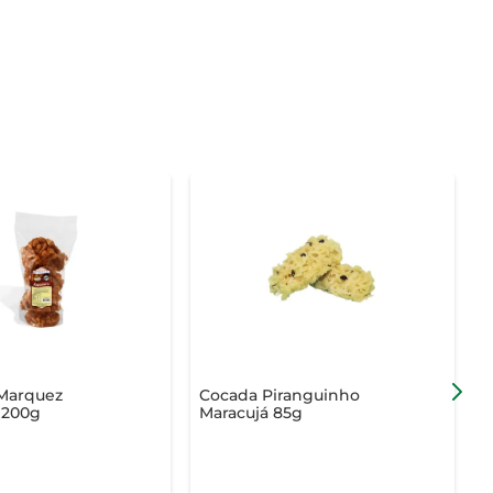
Marquez
Cocada Piranguinho
 200g
Maracujá 85g
L