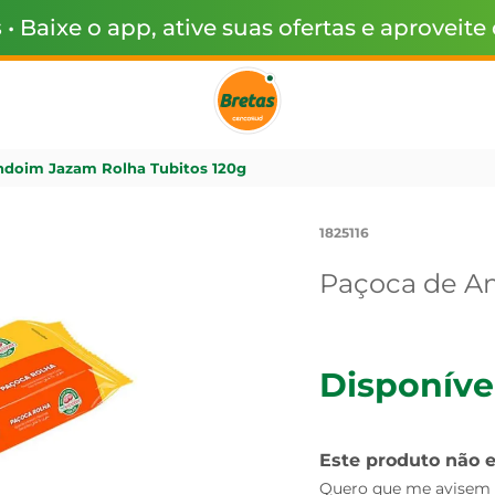
s
• Baixe o app, ative suas ofertas e aproveite
doim Jazam Rolha Tubitos 120g
1825116
Paçoca de A
Disponíve
Este produto não 
Quero que me avisem q