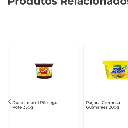
Produtos Relacionado
Doce Incotril Pêssego
Paçoca Cremosa
Pote 350g
Guimarães 200g